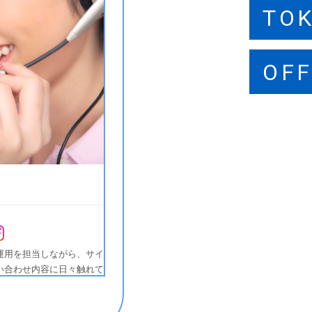
TO
SA
FU
OFF
OFF
OFF
運用を担当しながら、サイ
い合わせ内容に日々触れて
っておきたいポイントを補
とめています。