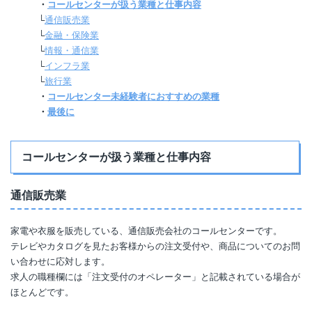
・
コールセンターが扱う業種と仕事内容
└
通信販売業
└
金融・保険業
└
情報・通信業
└
インフラ業
└
旅行業
・
コールセンター未経験者におすすめの業種
・
最後に
コールセンターが扱う業種と仕事内容
通信販売業
家電や衣服を販売している、通信販売会社のコールセンターです。
テレビやカタログを見たお客様からの注文受付や、商品についてのお問
い合わせに応対します。
求人の職種欄には「注文受付のオペレーター」と記載されている場合が
ほとんどです。