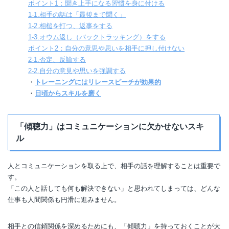
ポイント1：聞き上手になる習慣を身に付ける
1-1.相手の話は「最後まで聞く」
1-2.相槌を打つ、返事をする
1-3.オウム返し（バックトラッキング）をする
ポイント2：自分の意思や思いを相手に押し付けない
2-1.否定、反論する
2-2.自分の意見や思いを強調する
・
トレーニングにはリレースピーチが効果的
・
日頃からスキルを磨く
「傾聴力」はコミュニケーションに欠かせないスキ
ル
人とコミュニケーションを取る上で、相手の話を理解することは重要で
す。
「この人と話しても何も解決できない」と思われてしまっては、どんな
仕事も人間関係も円滑に進みません。
相手との信頼関係を深めるためにも、「傾聴力」を持っておくことが大