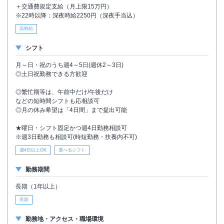
＋交通費規定支給（月上限15万円）
※22時以降：深夜時給2250円（深夜手当込）
高時給
シフト
月～日・祝のうち週4～5日(週休2～3日)
◎土日祝勤務できる方歓迎
◎繁忙期等は、午前中だけ/午後だけ
などの短時間シフトも応相談可
◎月の休み希望は「4日間」まで提出可能
★曜日・シフト固定かつ週4日勤務相談可
※週3日勤務も相談可(時短勤務・扶養内不可)
週4日以上OK
選べるシフト
勤務期間
長期（1年以上）
長期
勤務地・アクセス・職場環境