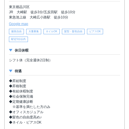
東京都品川区
JR 大崎駅 徒歩3分/五反田駅 徒歩10分
東急池上線 大崎広小路駅 徒歩10分
Google map
服装自由
大量募集
ネイルOK
髪型・髪色自由
ピアスOK
駅近5分以内
休日休暇
シフト休（完全週休2日制）
待遇
◆昇給制度
◆昇格制度
◆有給休暇制度
◆社会保険完備
◆定期健康診断
※基準を満たした方のみ
◆オフィスカジュアル
◆髪色の自由度高め♪
◆ネイル・ピアスOK