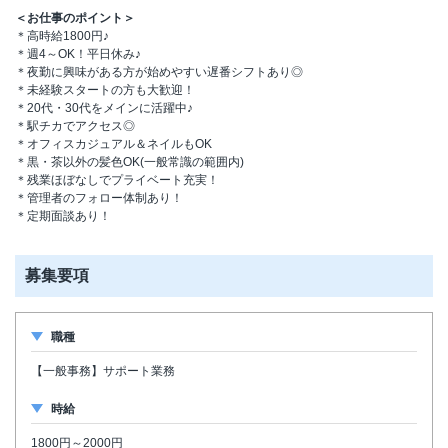
＜お仕事のポイント＞
＊高時給1800円♪
＊週4～OK！平日休み♪
＊夜勤に興味がある方が始めやすい遅番シフトあり◎
＊未経験スタートの方も大歓迎！
＊20代・30代をメインに活躍中♪
＊駅チカでアクセス◎
＊オフィスカジュアル＆ネイルもOK
＊黒・茶以外の髪色OK(一般常識の範囲内)
＊残業ほぼなしでプライベート充実！
＊管理者のフォロー体制あり！
＊定期面談あり！
募集要項
職種
【一般事務】サポート業務
時給
1800円～2000円