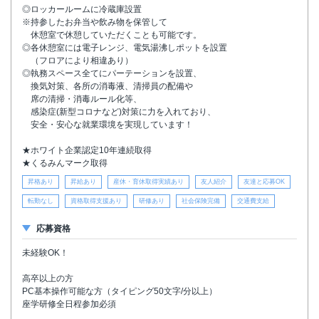
◎ロッカールームに冷蔵庫設置
※持参したお弁当や飲み物を保管して
休憩室で休憩していただくことも可能です。
◎各休憩室には電子レンジ、電気湯沸しポットを設置
（フロアにより相違あり）
◎執務スペース全てにパーテーションを設置、
換気対策、各所の消毒液、清掃員の配備や
席の清掃・消毒ルール化等、
感染症(新型コロナなど)対策に力を入れており、
安全・安心な就業環境を実現しています！
★ホワイト企業認定10年連続取得
★くるみんマーク取得
昇格あり
昇給あり
産休・育休取得実績あり
友人紹介
友達と応募OK
転勤なし
資格取得支援あり
研修あり
社会保険完備
交通費支給
応募資格
未経験OK！
高卒以上の方
PC基本操作可能な方（タイピング50文字/分以上）
座学研修全日程参加必須