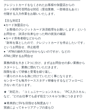
――――――――――――――――――――――――――
クレジットカードをなくされたお客様や加盟店からの
カード利用可否問合せ対応（受信業務、一部発信もあり）
付随する入力作業をお願いいたします。
【主な対応】
●カード加盟店から
「お客様のクレジットカード決済処理をお願いします」という
お問合せ、決済が出来なかった時の状況の確認
●カード所有者様などからの
「財布を落としたので、クレジットカードを停止したいです」
というお問合せ、停止処理
●「ATMの操作方法が分からないのですが」などの
ATMに関するお問合せ
業務内容を大きく3つに分け、まずはお問合せの多い業務から
スタートし、業務に慣れていただきます。
段階を追って研修と受電を繰り返し、
一通りのスキルを身に付けていただく事になります。
センターでも毎月ケーススタディ研修をするなどフォローに
力をいれております。
★「対応力」「コミュニケーションスキル」「PC入力スキル」
など、”どのお仕事でも必ず役立つスキル”が身につきます◎
★将来的にSVを目指せる制度あり！
実績によってキャリアアップの道も◎