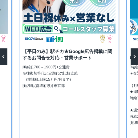
カー
【平日のみ】駅チカ★Google広告掲載に関
＜
するお問合せ対応・営業サポート
O
[時給]1700～1900円+交通費
[時給
vious
Next
※往復切符代と定期代の比較支給
＋交
(非課税上限15万円/月まで)
[勤務地(都道府県)] 東京都
【月
★週
時給1
★週
時給1
[勤