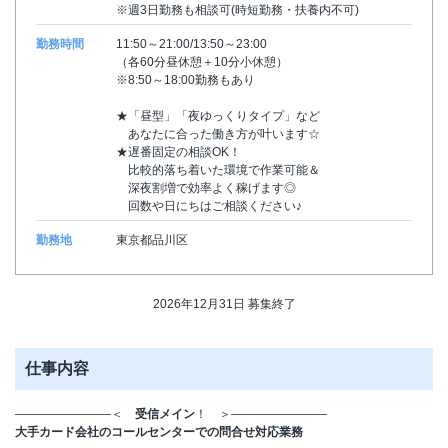
※週3日勤務も相談可(時短勤務・扶養内不可)
勤務時間
11:50～21:00/13:50～23:00
（各60分昼休憩＋10分小休憩）
※8:50～18:00勤務もあり
★「昼型」「夜ゆっくりタイプ」など
あなたに合った働き方が叶います☆
★遅番固定の相談OK！
比較的落ち着いた環境で作業可能＆
深夜割増で効率よく稼げます◎
回数や日にちはご相談ください♪
勤務地
東京都品川区
2026年12月31日 募集終了
仕事内容
――――――――＜
受信メイン
！ ＞――――――――
大手カード会社のコールセンターでの問合せ対応業務