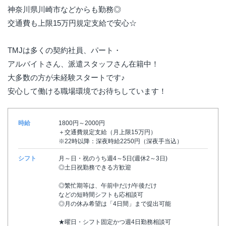
神奈川県川崎市などからも勤務◎
交通費も上限15万円規定支給で安心☆
TMJは多くの契約社員、パート・
アルバイトさん、派遣スタッフさん在籍中！
大多数の方が未経験スタートです♪
安心して働ける職場環境でお待ちしています！
時給
1800円～2000円
＋交通費規定支給（月上限15万円）
※22時以降：深夜時給2250円（深夜手当込）
シフト
月～日・祝のうち週4～5日(週休2～3日)
◎土日祝勤務できる方歓迎
◎繁忙期等は、午前中だけ/午後だけ
などの短時間シフトも応相談可
◎月の休み希望は「4日間」まで提出可能
★曜日・シフト固定かつ週4日勤務相談可