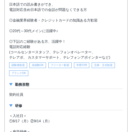
日本語での読み書きができ、
電話対応含め日本語での会話が問題なくできる方
◎金融業界経験者・クレジットカードの知識ある方歓迎
◎20代～30代メインに活躍中♪
◎下記のご経験がある方、活躍中！
電話対応経験
(コールセンタースタッフ、テレフォンオペレーター、
テレアポ、 カスタマーサポート、テレフォンアポインターなど)
経験者歓迎
未経験OK
フリーター歓迎
学歴不問
主婦・主夫歓迎
ブランクOK
勤務形態
契約社員
研修
＜入社日＞
①8/17（月）②9/14（月）
＜座学研修＞