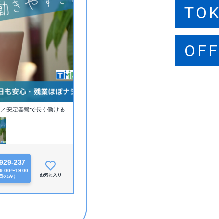
TO
SA
FU
OFF
OFF
OFF
集／安定基盤で長く働ける
929-237
！】
:00〜19:00
お気に入り
日のみ）
制度あり！
ぐに聞ける環境です！