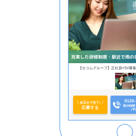
【セコムグループ】正社員×SV募
0120-
1
【安心してスタートできます
約
分で完了!
受付時間 9
応募する
（平
スキル毎に段階を踏んだ研修
分からないことはなんでもす
【長く安定して働ける！】