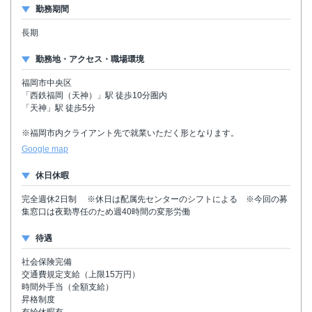
勤務期間
長期
勤務地・アクセス・職場環境
福岡市中央区
「西鉄福岡（天神）」駅 徒歩10分圏内
「天神」駅 徒歩5分
※福岡市内クライアント先で就業いただく形となります。
Google map
休日休暇
完全週休2日制 ※休日は配属先センターのシフトによる ※今回の募
集窓口は夜勤専任のため週40時間の変形労働
待遇
社会保険完備
交通費規定支給（上限15万円）
時間外手当（全額支給）
昇格制度