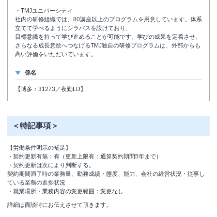
・TMJユニバーシティ
社内の研修組織では、80講座以上のプログラムを用意しています。体系
立てて学べるようにシラバスを設けており、
目標意識を持って学び進めることが可能です。学びの成果を定着させ、
さらなる成長意欲へつなげるTMJ独自の研修プログラムは、外部からも
高い評価をいただいています。
係名
【博多：31273／夜勤LD】
＜特記事項＞
【労働条件明示の補足】
・契約更新有無：有（更新上限有：通算契約期間5年まで）
・契約更新は次により判断する。
契約期間満了時の業務量、勤務成績・態度、能力、会社の経営状況・従事し
ている業務の進捗状況
・就業場所・業務内容の変更範囲：変更なし
詳細は面談時にお伝えさせて頂きます。