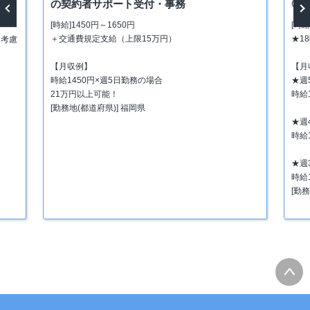
理
の契約者サポート受付・事務
◎
[時給]1450円～1650円
[時
vious
Next
＋交通費規定支給（上限15万円）
★1
り考慮
【月収例】
【月
時給1450円×週5日勤務の場合
★週
21万円以上可能！
時給1
[勤務地(都道府県)] 福岡県
★週
時給1
★週
時給1
[勤