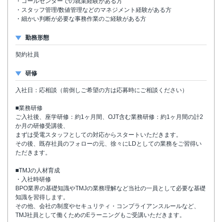
・コールセンターでの就業経験がある方
・スタッフ管理/数値管理などのマネジメント経験がある方
・細かい判断が必要な事務作業のご経験がある方
勤務形態
契約社員
研修
入社日：応相談（前倒しご希望の方は応募時にご相談ください）
■業務研修
ご入社後、座学研修：約1ヶ月間、OJT含む業務研修：約1ヶ月間の計2
か月の研修受講後、
まずは受電スタッフとしての対応からスタートいただきます。
その後、既存社員のフォローの元、徐々にLDとしての業務をご習得い
ただきます。
■TMJの人材育成
・入社時研修
BPO業界の基礎知識やTMJの業務理解など当社の一員として必要な基礎
知識を習得します。
その他、会社の制度やセキュリティ・コンプライアンスルールなど、
TMJ社員として働くためのEラーニングもご受講いただきます。