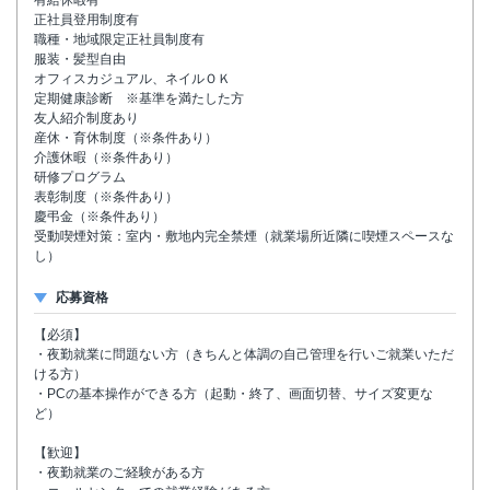
有給休暇有
正社員登用制度有
職種・地域限定正社員制度有
服装・髪型自由
オフィスカジュアル、ネイルＯＫ
定期健康診断 ※基準を満たした方
友人紹介制度あり
産休・育休制度（※条件あり）
介護休暇（※条件あり）
研修プログラム
表彰制度（※条件あり）
慶弔金（※条件あり）
受動喫煙対策：室内・敷地内完全禁煙（就業場所近隣に喫煙スペースな
し）
応募資格
【必須】
・夜勤就業に問題ない方（きちんと体調の自己管理を行いご就業いただ
ける方）
・PCの基本操作ができる方（起動・終了、画面切替、サイズ変更な
ど）
【歓迎】
・夜勤就業のご経験がある方