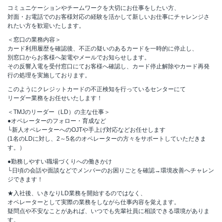
コミュニケーションやチームワークを大切にお仕事をしたい方、
対面・お電話でのお客様対応の経験を活かして新しいお仕事にチャレンジさ
れたい方を歓迎いたします。
＜窓口の業務内容＞
カード利用履歴を確認後、不正の疑いのあるカードを一時的に停止し、
別窓口からお客様へ架電やメールでお知らせします。
その反響入電を受付窓口にてお客様へ確認し、カード停止解除やカード再発
行の処理を実施しております。
このようにクレジットカードの不正検知を行っているセンターにて
リーダー業務をお任せいたします！
＜TMJのリーダー（LD）の主な仕事＞
●オペレーターのフォロー・育成など
└新人オペレーターへのOJTや手上げ対応などお任せします
(1名のLDに対し、2～5名のオペレーターの方々をサポートしていただきま
す。）
●勤務しやすい職場づくりへの働きかけ
└日頃の会話や面談などでメンバーのお困りごとを確認→環境改善へチャレン
ジできます！
★入社後、いきなりLD業務を開始するのではなく、
オペレーターとして実際の業務をしながら仕事内容を覚えます。
疑問点や不安なことがあれば、いつでも先輩社員に相談できる環境がありま
す。