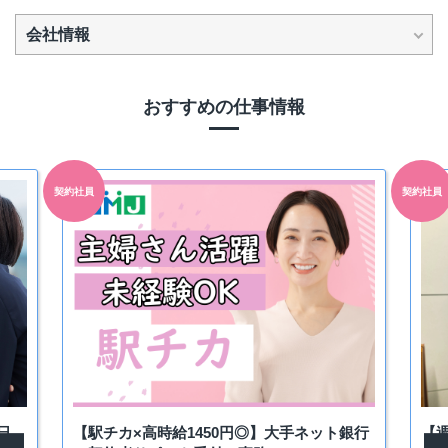
会社情報
おすすめの仕事情報
契約社員
契約社員
日
【駅チカ×高時給1450円◎】大手ネット銀行
【