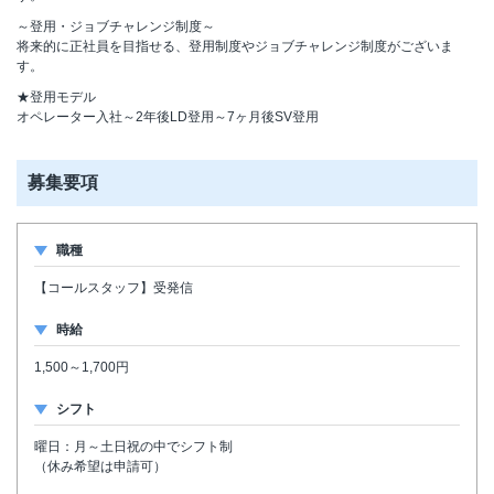
～登用・ジョブチャレンジ制度～
将来的に正社員を目指せる、登用制度やジョブチャレンジ制度がございま
す。
★登用モデル
オペレーター入社～2年後LD登用～7ヶ月後SV登用
募集要項
職種
【コールスタッフ】受発信
時給
1,500～1,700円
シフト
曜日：月～土日祝の中でシフト制
（休み希望は申請可）