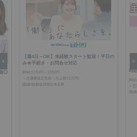
【週4日～OK】未経験スタート歓迎！平日の
み★手続き・お問合せ対応
【
時
備◎
[時給]1350円～1550円
vious
Next
＋交通費規定支給（月上限15万円）
[時給
[勤務地(都道府県)] 埼玉県
＋交
[勤