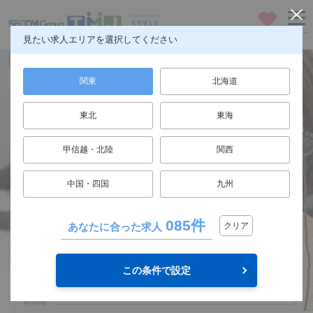
お気に入り
メニュー
見たい求人エリアを選択してください
関東
北海道
東北
東海
仕事も人生も楽しもう
甲信越・北陸
関西
FUN! JOB!
中国・四国
九州
求人検索
085件
あなたに合った求人
クリア
関東
エリア
この条件で設定
選択してください
勤務地