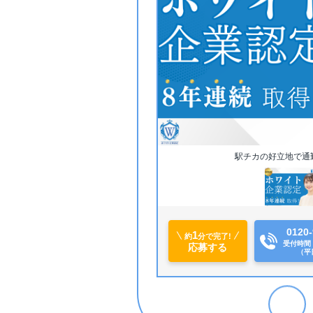
駅チカの好立地で通
0120-
1
【長く安定して働ける！】
約
分で完了!
受付時間 9
応募する
（平
昇給制度や賞与、育児介護支
り、
安定して働きたい方にオスス