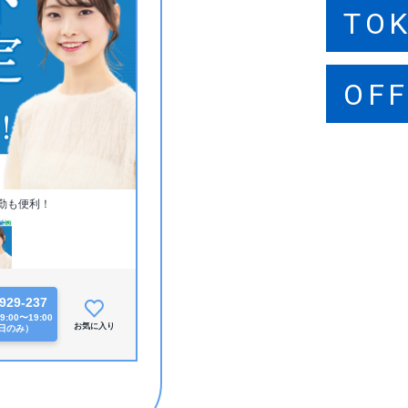
TO
SA
FU
OFF
OFF
OFF
勤も便利！
929-237
:00〜19:00
お気に入り
日のみ）
援制度も充実してお
メです！