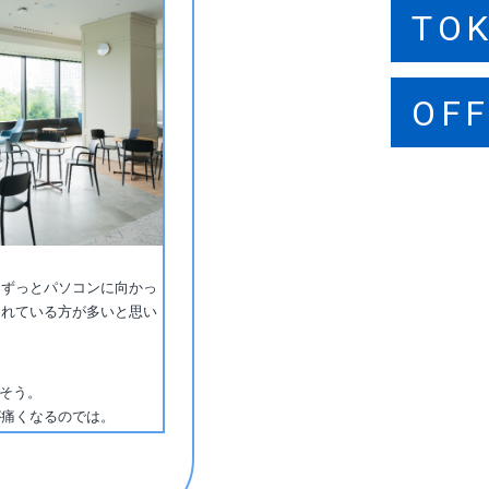
TO
SA
FU
OFF
OFF
OFF
、ずっとパソコンに向かっ
たれている方が多いと思い
りそう。
が痛くなるのでは。
。