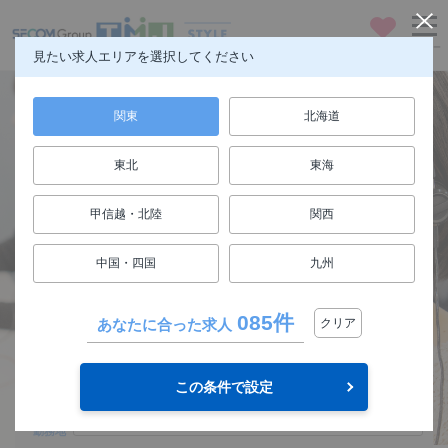
お気に入り
メニュー
見たい求人エリアを選択してください
関東
北海道
東北
東海
仕事も人生も楽しもう
甲信越・北陸
関西
FUN! JOB!
中国・四国
九州
求人検索
085件
あなたに合った求人
クリア
関東
エリア
この条件で設定
選択してください
勤務地