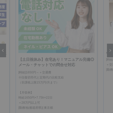
【
み
明に
【土日祝休み】在宅あり！マニュアル完備◎
[時給
vious
Next
メール・チャットでの問合せ対応
＋交
[勤
[時給]1650円～＋交通費
※往復切符代と定期代の比較支給
（非課税上限15万円/月まで）
【月収例】
時給1650円×7.75h×22日
＝28万円以上可
[勤務地(都道府県)] 東京都