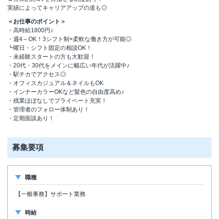
実績によってキャリアアップの道も◎
＜お仕事のポイント＞
・高時給1800円♪
・週4～OK！3シフト制×柔軟な働き方が可能◎
┗曜日・シフト固定の相談OK！
・未経験スタートの方も大歓迎！
・20代・30代をメインに幅広い年代が活躍中♪
・駅チカでアクセス◎
・オフィスカジュアル＆ネイルもOK
・インナーカラーOKなど髪色の自由度高め♪
・残業ほぼなしでプライベート充実！
・管理者のフォロー体制あり！
・定期面談あり！
募集要項
職種
【一般事務】サポート業務
時給