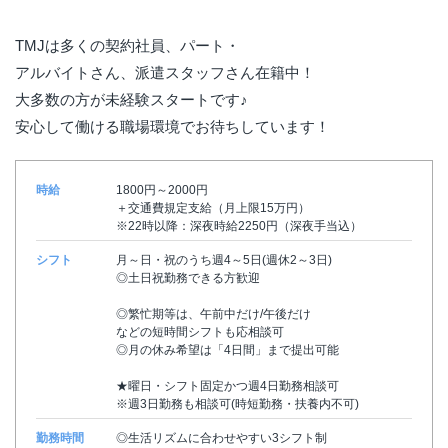
TMJは多くの契約社員、パート・
アルバイトさん、派遣スタッフさん在籍中！
大多数の方が未経験スタートです♪
安心して働ける職場環境でお待ちしています！
時給
1800円～2000円
＋交通費規定支給（月上限15万円）
※22時以降：深夜時給2250円（深夜手当込）
シフト
月～日・祝のうち週4～5日(週休2～3日)
◎土日祝勤務できる方歓迎
◎繁忙期等は、午前中だけ/午後だけ
などの短時間シフトも応相談可
◎月の休み希望は「4日間」まで提出可能
★曜日・シフト固定かつ週4日勤務相談可
※週3日勤務も相談可(時短勤務・扶養内不可)
勤務時間
◎生活リズムに合わせやすい3シフト制