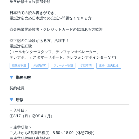
座学研修全日程参加必須
日本語での読み書きができ、
電話対応含め日本語での会話が問題なくできる方
◎金融業界経験者・クレジットカードの知識ある方歓迎
◎下記のご経験がある方、活躍中！
電話対応経験
(コールセンタースタッフ、テレフォンオペレーター、
テレアポ、 カスタマーサポート、テレフォンアポインターなど)
経験者歓迎
未経験OK
フリーター歓迎
学歴不問
主婦・主夫歓迎
勤務形態
契約社員
研修
＜入社日＞
①8/17（月）②9/14（月）
＜座学研修＞
ご入社から8営業日程度 8:50～18:00（休憩70分）
※座学研修中は参加必須