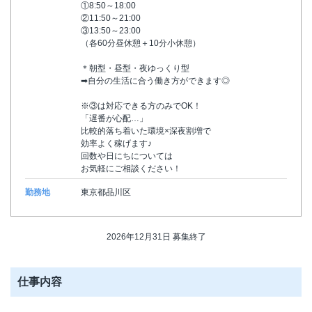
①8:50～18:00
②11:50～21:00
③13:50～23:00
（各60分昼休憩＋10分小休憩）
＊朝型・昼型・夜ゆっくり型
➡自分の生活に合う働き方ができます◎
※③は対応できる方のみでOK！
「遅番が心配…」
比較的落ち着いた環境×深夜割増で
効率よく稼げます♪
回数や日にちについては
お気軽にご相談ください！
勤務地
東京都品川区
2026年12月31日 募集終了
仕事内容