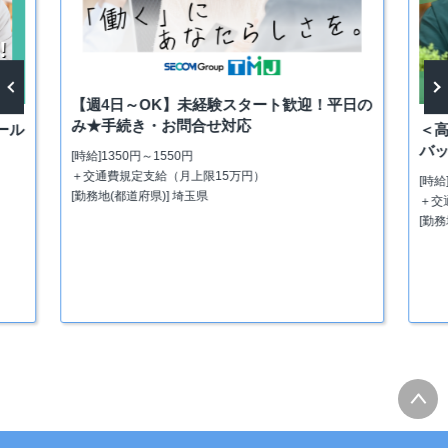
タート歓迎！平日の
応
vious
Next
＜高時給＞平日のみ★事務経験が活かせ
バックオフィス業務
円）
[時給]1600円～1800円
＋交通費規定支給（上限15万円まで）
[勤務地(都道府県)] 東京都