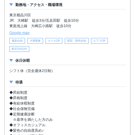
勤務地・アクセス・職場環境
東京都品川区
JR 大崎駅 徒歩3分/五反田駅 徒歩10分
東急池上線 大崎広小路駅 徒歩10分
Google map
服装自由
大量募集
ネイルOK
髪型・髪色自由
ピアスOK
駅近5分以内
休日休暇
シフト休（完全週休2日制）
待遇
◆昇給制度
◆昇格制度
◆有給休暇制度
◆社会保険完備
◆定期健康診断
※基準を満たした方のみ
◆オフィスカジュアル
◆髪色の自由度高め♪