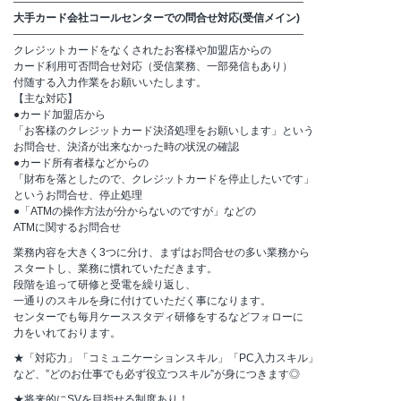
―――――――――――――――――――――――――――
大手カード会社コールセンターでの問合せ対応(受信メイン)
―――――――――――――――――――――――――――
クレジットカードをなくされたお客様や加盟店からの
カード利用可否問合せ対応（受信業務、一部発信もあり）
付随する入力作業をお願いいたします。
【主な対応】
●カード加盟店から
「お客様のクレジットカード決済処理をお願いします」という
お問合せ、決済が出来なかった時の状況の確認
●カード所有者様などからの
「財布を落としたので、クレジットカードを停止したいです」
というお問合せ、停止処理
●「ATMの操作方法が分からないのですが」などの
ATMに関するお問合せ
業務内容を大きく3つに分け、まずはお問合せの多い業務から
スタートし、業務に慣れていただきます。
段階を追って研修と受電を繰り返し、
一通りのスキルを身に付けていただく事になります。
センターでも毎月ケーススタディ研修をするなどフォローに
力をいれております。
★「対応力」「コミュニケーションスキル」「PC入力スキル」
など、”どのお仕事でも必ず役立つスキル”が身につきます◎
★将来的にSVを目指せる制度あり！