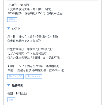
1800円～2000円
＋交通費規定支給（月上限15万円）
※22時以降：深夜時給2250円（深夜手当込）
高時給
シフト
月～日・祝のうち週4～5日(週休2～3日)
◎土日祝勤務できる方歓迎
◎繁忙期等は、午前中だけ/午後だけ
などの短時間シフトも応相談可
◎月の休み希望は「4日間」まで提出可能
★曜日・シフト固定かつ週4日勤務相談可
※週3日勤務も相談可(時短勤務・扶養内不可)
週4日以上OK
選べるシフト
勤務期間
長期（1年以上）
長期