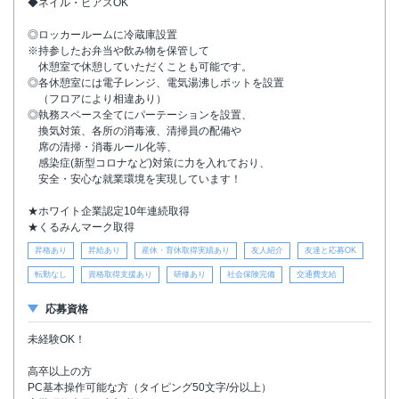
◆ネイル・ピアスOK
◎ロッカールームに冷蔵庫設置
※持参したお弁当や飲み物を保管して
休憩室で休憩していただくことも可能です。
◎各休憩室には電子レンジ、電気湯沸しポットを設置
（フロアにより相違あり）
◎執務スペース全てにパーテーションを設置、
換気対策、各所の消毒液、清掃員の配備や
席の清掃・消毒ルール化等、
感染症(新型コロナなど)対策に力を入れており、
安全・安心な就業環境を実現しています！
★ホワイト企業認定10年連続取得
★くるみんマーク取得
昇格あり
昇給あり
産休・育休取得実績あり
友人紹介
友達と応募OK
転勤なし
資格取得支援あり
研修あり
社会保険完備
交通費支給
応募資格
未経験OK！
高卒以上の方
PC基本操作可能な方（タイピング50文字/分以上）