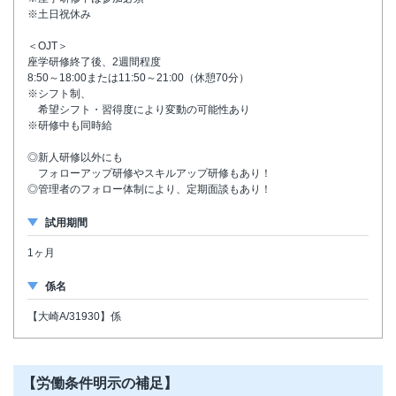
※土日祝休み
＜OJT＞
座学研修終了後、2週間程度
8:50～18:00または11:50～21:00（休憩70分）
※シフト制、
希望シフト・習得度により変動の可能性あり
※研修中も同時給
◎新人研修以外にも
フォローアップ研修やスキルアップ研修もあり！
◎管理者のフォロー体制により、定期面談もあり！
試用期間
1ヶ月
係名
【大崎A/31930】係
【労働条件明示の補足】