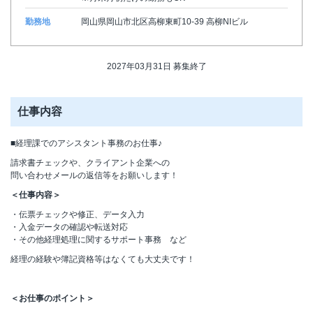
勤務地
岡山県岡山市北区高柳東町10-39 高柳NIビル
2027年03月31日 募集終了
仕事内容
■経理課でのアシスタント事務のお仕事♪
請求書チェックや、クライアント企業への
問い合わせメールの返信等をお願いします！
＜仕事内容＞
・伝票チェックや修正、データ入力
・入金データの確認や転送対応
・その他経理処理に関するサポート事務 など
経理の経験や簿記資格等はなくても大丈夫です！
＜お仕事のポイント＞