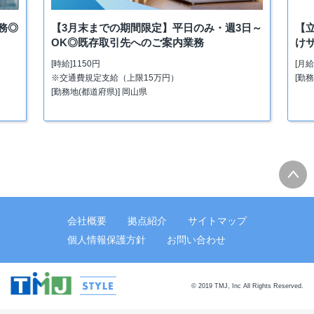
vious
Next
務◎
【3月末までの期間限定】平日のみ・週3日～
【
OK◎既存取引先へのご案内業務
け
[時給]1150円
[月給
※交通費規定支給（上限15万円）
[勤
[勤務地(都道府県)] 岡山県
会社概要
拠点紹介
サイトマップ
個人情報保護方針
お問い合わせ
© 2019 TMJ, Inc All Rights Reserved.