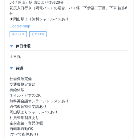
JR「岡山」駅 西口より徒歩20分
花尻入口行き（岡電バス）の場合、バス停「下伊福二丁目」下車 徒歩6
分
★岡山駅より無料シャトルバスあり
Google map
ネイルOK
ピアスOK
休日休暇
土日祝
待遇
社会保険完備
交通費規定支給
有給休暇
ネイル・ピアスOK
無料英会話オンラインレッスンあり
通信教育割引受講あり
岡山駅よりシャトルバスあり
社員登用制度あり
産前産後・育児休暇
自転車通勤OK
(すべて条件あり)