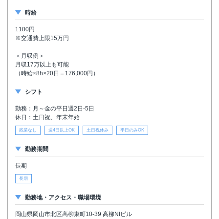
時給
1100円
※交通費上限15万円
＜月収例＞
月収17万以上も可能
（時給×8h×20日＝176,000円）
シフト
勤務：月～金の平日週2日-5日
休日：土日祝、年末年始
残業なし
週4日以上OK
土日祝休み
平日のみOK
勤務期間
長期
長期
勤務地・アクセス・職場環境
岡山県岡山市北区高柳東町10-39 高柳NIビル