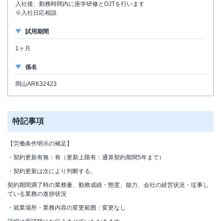
入社後、勤務時間内に座学研修とOJTを行います
※入社日応相談
試用期間
1ヶ月
係名
岡山ARK32423
特記事項
【労働条件明示の補足】
・契約更新有無：有（更新上限有：通算契約期間5年まで）
・契約更新は次により判断する。
契約期間満了時の業務量、勤務成績・態度、能力、会社の経営状況・従事し
ている業務の進捗状況
・就業場所・業務内容の変更範囲：変更なし