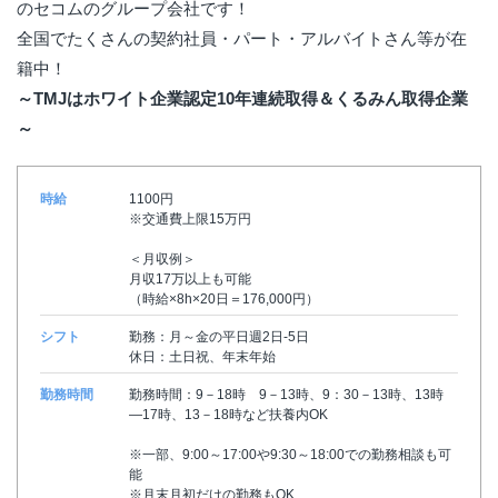
のセコムのグループ会社です！
全国でたくさんの契約社員・パート・アルバイトさん等が在
籍中！
～TMJはホワイト企業認定10年連続取得＆くるみん取得企業
～
時給
1100円
※交通費上限15万円
＜月収例＞
月収17万以上も可能
（時給×8h×20日＝176,000円）
シフト
勤務：月～金の平日週2日-5日
休日：土日祝、年末年始
勤務時間
勤務時間：9－18時 9－13時、9：30－13時、13時
―17時、13－18時など扶養内OK
※一部、9:00～17:00や9:30～18:00での勤務相談も可
能
※月末月初だけの勤務もOK