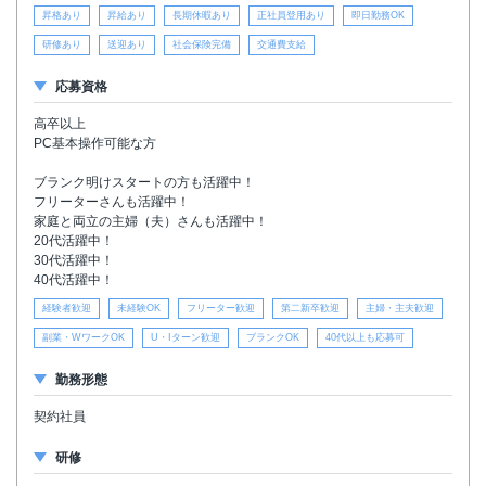
昇格あり
昇給あり
長期休暇あり
正社員登用あり
即日勤務OK
研修あり
送迎あり
社会保険完備
交通費支給
応募資格
高卒以上
PC基本操作可能な方
ブランク明けスタートの方も活躍中！
フリーターさんも活躍中！
家庭と両立の主婦（夫）さんも活躍中！
20代活躍中！
30代活躍中！
40代活躍中！
経験者歓迎
未経験OK
フリーター歓迎
第二新卒歓迎
主婦・主夫歓迎
副業・WワークOK
U・Iターン歓迎
ブランクOK
40代以上も応募可
勤務形態
契約社員
研修