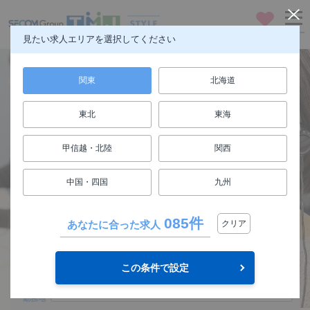
お気に入り
メニュー
見たい求人エリアを選択してください
関東
北海道
東北
東海
仕事も人生も楽しもう
甲信越・北陸
関西
FUN! JOB!
中国・四国
九州
求人検索
085件
あなたに合った求人
クリア
関東
エリア
この条件で設定
選択してください
勤務地