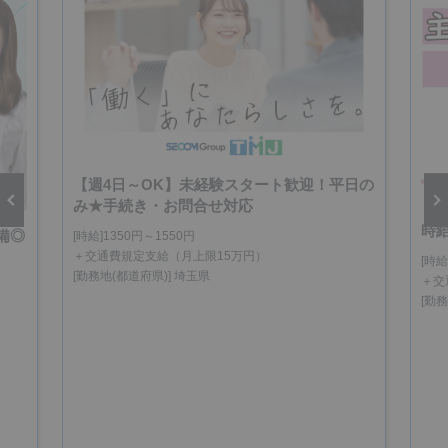
【週4日～OK】未経験スタート歓迎！平日の
み★手続き・お問合せ対応
【
時
備◎
[時給]1350円～1550円
vious
Next
＋交通費規定支給（月上限15万円）
[時給
[勤務地(都道府県)] 埼玉県
＋交
[勤