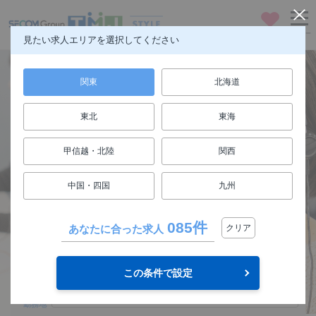
お気に入り
メニュー
見たい求人エリアを選択してください
関東
北海道
東北
東海
仕事も人生も楽しもう
甲信越・北陸
関西
FUN! JOB!
中国・四国
九州
求人検索
085件
あなたに合った求人
クリア
関東
エリア
この条件で設定
選択してください
勤務地