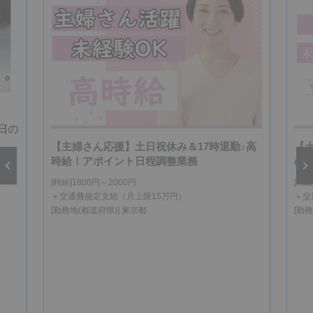
日の
【主婦さん応援】土日祝休み＆17時退勤♪高
【
時給！アポイント日程調整業務
の
[時給]1800円～2000円
[時給
vious
Next
＋交通費規定支給（月上限15万円）
＋交
[勤務地(都道府県)] 東京都
[勤