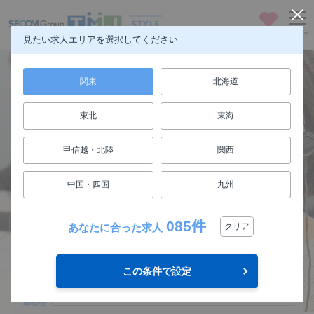
お気に入り
メニュー
見たい求人エリアを選択してください
関東
北海道
東北
東海
仕事も人生も楽しもう
甲信越・北陸
関西
FUN! JOB!
中国・四国
九州
求人検索
085件
あなたに合った求人
クリア
関東
エリア
この条件で設定
選択してください
勤務地