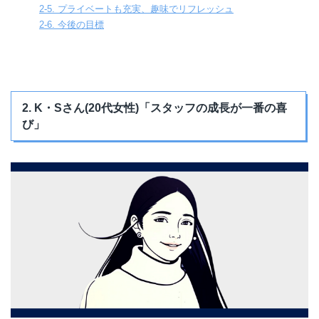
2-5. プライベートも充実、趣味でリフレッシュ
2-6. 今後の目標
2. K・Sさん(20代女性)「スタッフの成長が一番の喜
び」