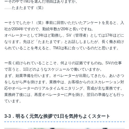
ーその中でTMJを選んだ理由はありますか。
……たまたまです（笑）
ーそうでしたか！（笑）事前に回答いただいたアンケートを見ると、入
社が2004年ですので、勤続年数が20年と長いですね。
オペレーターとして3年ほど勤務し、SV（管理者）としては17年ほどに
なります。先ほど「たまたまです」とお話ししましたが、長く働き続け
られていることを考えると、TMJは私に合っているのだと思います。
ー長く続けられていることこそ、何よりの証拠ですものね。SVの仕事
で言うと、1日どのようなスケジュールで働いていますか。
まず、始業準備を行います。オペレーターが出勤してきたら、あいさつ
をしながら声を掛けます。業務中は、お客様からのエスカレーション対
応やオペレーターのリアルタイムモニタリング、育成が主な業務です。
業務終了後には、再度オペレーターに声を掛け、翌日の準備なども行っ
ています。
3-3．明るく元気な挨拶で1日を気持ちよくスタート