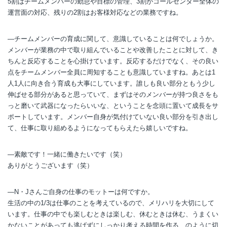
5割はチームメンバーの勤怠や目標の管理、3割がコールセンター全体の
運営面の対応、残りの2割はお客様対応などの業務ですね。
―チームメンバーの育成に関して、意識していることは何でしょうか。
メンバーが業務の中で取り組んでいることや改善したことに対して、き
ちんと反応することを心掛けています。反応するだけでなく、その良い
点をチームメンバー全員に周知することも意識していますね。あとは1
人1人に向き合う育成も大事にしています。誰しも良い部分ともう少し
伸ばせる部分があると思っていて、まずはそのメンバーが持つ良さをも
っと磨いて武器になったらいいな、ということを念頭に置いて成長をサ
ポートしています。メンバー自身が気付けていない良い部分を引き出し
て、仕事に取り組めるようになってもらえたら嬉しいですね。
―素敵です！一緒に働きたいです（笑）
ありがとうございます（笑）
―N・Jさんご自身の仕事のモットーは何ですか。
生活の中の1/3は仕事のことを考えているので、メリハリを大切にして
います。仕事の中でも楽しむときは楽しむ、休むときは休む、うまくい
かないことがあっても逃げずにしっかり考える時間を作る、のように切