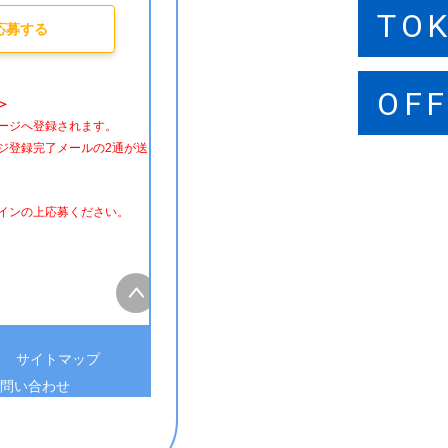
TO
SA
FU
応募する
OFF
OFF
OFF
＞
ージへ登録されます。
ジ登録完了メールの2通が送
インの上応募ください。
サイトマップ
問い合わせ