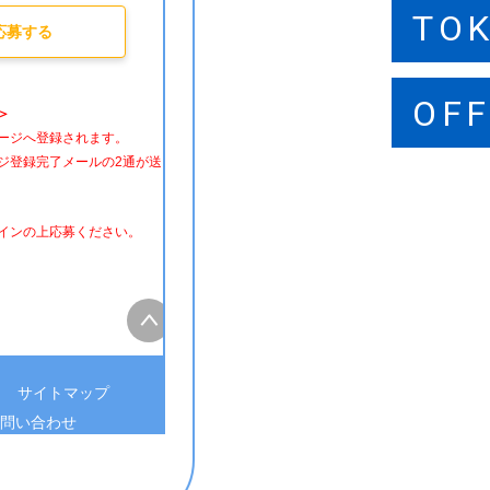
TO
SA
FU
応募する
OFF
OFF
OFF
＞
ージへ登録されます。
ジ登録完了メールの2通が送
インの上応募ください。
サイトマップ
問い合わせ