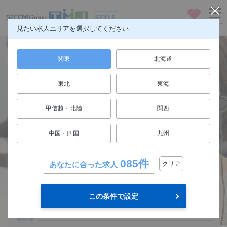
お気に入り
メニュー
見たい求人エリアを選択してください
関東
北海道
東北
東海
仕事も人生も楽しもう
甲信越・北陸
関西
FUN! JOB!
中国・四国
九州
求人検索
085件
あなたに合った求人
クリア
関東
エリア
この条件で設定
選択してください
勤務地