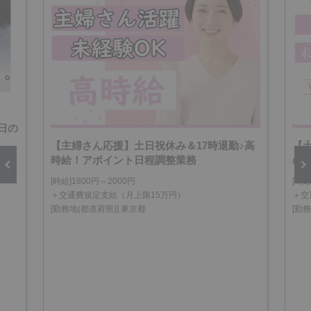
日の
【主婦さん応援】土日祝休み＆17時退勤♪高
【
時給！アポイント日程調整業務
の
[時給]1800円～2000円
[時給
vious
Next
＋交通費規定支給（月上限15万円）
＋交
[勤務地(都道府県)] 東京都
[勤