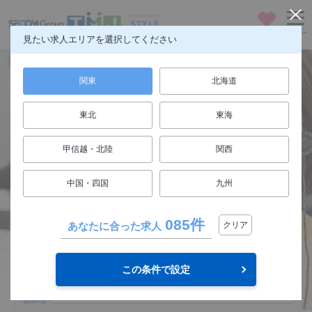
お気に入り
メニュー
見たい求人エリアを選択してください
関東
北海道
東北
東海
仕事も人生も楽しもう
甲信越・北陸
関西
FUN! JOB!
中国・四国
九州
求人検索
085件
あなたに合った求人
クリア
関東
エリア
この条件で設定
選択してください
勤務地