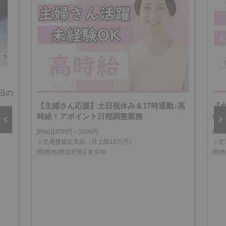
日の
【主婦さん応援】土日祝休み＆17時退勤♪高
【
時給！アポイント日程調整業務
の
[時給]1800円～2000円
[時給
vious
Next
＋交通費規定支給（月上限15万円）
＋交
[勤務地(都道府県)] 東京都
[勤