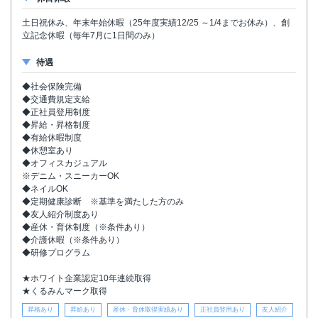
土日祝休み、年末年始休暇（25年度実績12/25 ～1/4までお休み）、創
立記念休暇（毎年7月に1日間のみ）
待遇
◆社会保険完備
◆交通費規定支給
◆正社員登用制度
◆昇給・昇格制度
◆有給休暇制度
◆休憩室あり
◆オフィスカジュアル
※デニム・スニーカーOK
◆ネイルOK
◆定期健康診断 ※基準を満たした方のみ
◆友人紹介制度あり
◆産休・育休制度（※条件あり）
◆介護休暇（※条件あり）
◆研修プログラム
★ホワイト企業認定10年連続取得
★くるみんマーク取得
昇格あり
昇給あり
産休・育休取得実績あり
正社員登用あり
友人紹介