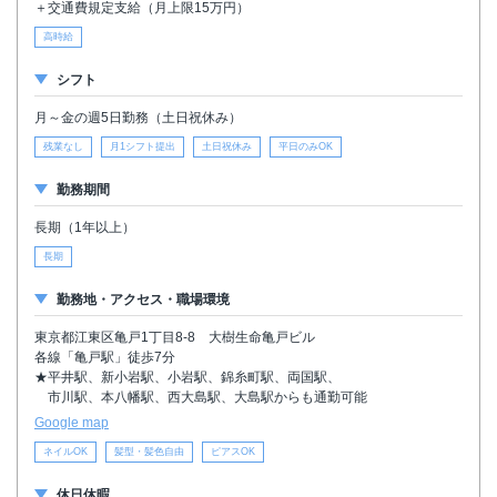
＋交通費規定支給（月上限15万円）
高時給
シフト
月～金の週5日勤務（土日祝休み）
残業なし
月1シフト提出
土日祝休み
平日のみOK
勤務期間
長期（1年以上）
長期
勤務地・アクセス・職場環境
東京都江東区亀戸1丁目8-8 大樹生命亀戸ビル
各線「亀戸駅」徒歩7分
★平井駅、新小岩駅、小岩駅、錦糸町駅、両国駅、
市川駅、本八幡駅、西大島駅、大島駅からも通勤可能
Google map
ネイルOK
髪型・髪色自由
ピアスOK
休日休暇