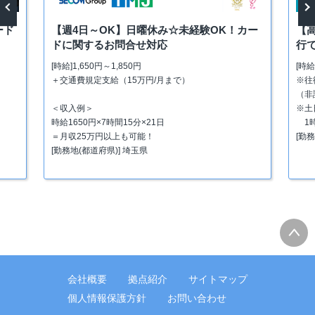
ード
【週4日～OK】日曜休み☆未経験OK！カー
【
vious
Next
ドに関するお問合せ対応
行
[時給]1,650円～1,850円
[時給
＋交通費規定支給（15万円/月まで）
※往
（非
＜収入例＞
※土
時給1650円×7時間15分×21日
1時
＝月収25万円以上も可能！
[勤
[勤務地(都道府県)] 埼玉県
会社概要
拠点紹介
サイトマップ
個人情報保護方針
お問い合わせ