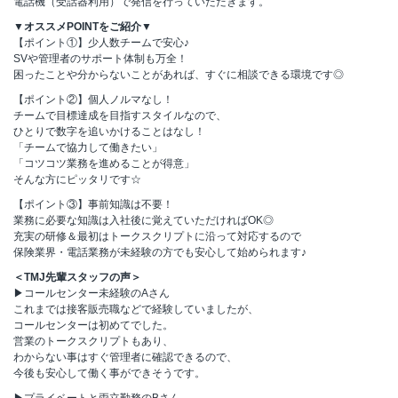
電話機（受話器利用）で発信を行っていただきます。
▼オススメPOINTをご紹介▼
【ポイント①】少人数チームで安心♪
SVや管理者のサポート体制も万全！
困ったことや分からないことがあれば、すぐに相談できる環境です◎
【ポイント②】個人ノルマなし！
チームで目標達成を目指すスタイルなので、
ひとりで数字を追いかけることはなし！
「チームで協力して働きたい」
「コツコツ業務を進めることが得意」
そんな方にピッタリです☆
【ポイント③】事前知識は不要！
業務に必要な知識は入社後に覚えていただければOK◎
充実の研修＆最初はトークスクリプトに沿って対応するので
保険業界・電話業務が未経験の方でも安心して始められます♪
＜TMJ先輩スタッフの声＞
▶コールセンター未経験のAさん
これまでは接客販売職などで経験していましたが、
コールセンターは初めてでした。
営業のトークスクリプトもあり、
わからない事はすぐ管理者に確認できるので、
今後も安心して働く事ができそうです。
▶プライベートと両立勤務のBさん