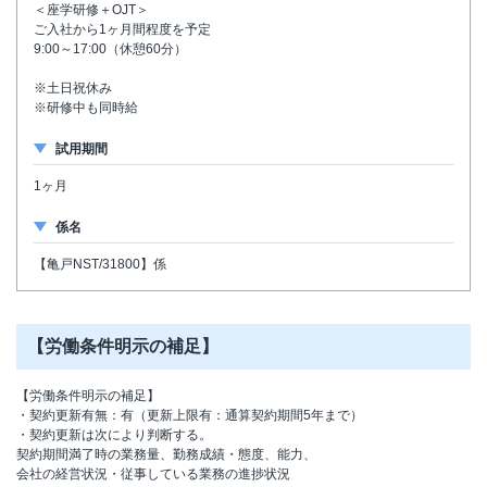
＜座学研修＋OJT＞
ご入社から1ヶ月間程度を予定
9:00～17:00（休憩60分）
※土日祝休み
※研修中も同時給
試用期間
1ヶ月
係名
【亀戸NST/31800】係
【労働条件明示の補足】
【労働条件明示の補足】
・契約更新有無：有（更新上限有：通算契約期間5年まで）
・契約更新は次により判断する。
契約期間満了時の業務量、勤務成績・態度、能力、
会社の経営状況・従事している業務の進捗状況