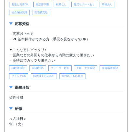
友達と応募OK
履歴書不要
転勤なし
育児サポートあり
研修あり
社会保険完備
交通費支給
応募資格
・高卒以上の方
・PC基本操作ができる方（手元を見ながらでOK）
▼こんな方にピッタリ♪
・営業などの外回りの仕事から内勤に変えて働きたい
・高時給でガッツリ働きたい
経験者歓迎
未経験OK
フリーター歓迎
主婦・主夫歓迎
有資格者歓迎
ブランクOK
40代以上も応募可
50代以上も応募可
勤務形態
契約社員
研修
＜入社日＞
9/1（火）