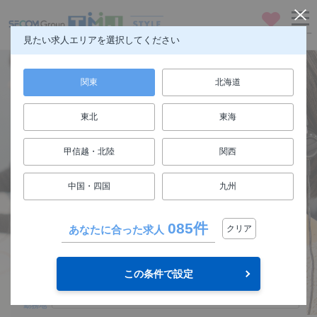
お気に入り
メニュー
見たい求人エリアを選択してください
関東
北海道
東北
東海
仕事も人生も楽しもう
甲信越・北陸
関西
FUN! JOB!
中国・四国
九州
求人検索
085件
あなたに合った求人
クリア
関東
エリア
この条件で設定
選択してください
勤務地