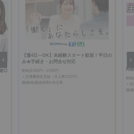
【週4日～OK】未経験スタート歓迎！平日の
み★手続き・お問合せ対応
【
時
備◎
[時給]1350円～1550円
vious
Next
＋交通費規定支給（月上限15万円）
[時給
[勤務地(都道府県)] 埼玉県
＋交
[勤