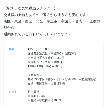
【駅チカなので通勤ラクラク！】
交通費の支給もあるので遠方から通う方も安心です！
南区・東区・西区・北区・宇土市・宇城市・合志市・上益城
郡から
通勤されている方もいらっしゃいますよ♪
時給
1350円～1550円
交通費別途支給・車通勤OK（規定有）
※土日祝手当：時給＋150円
※夜間シフト手当（全曜日）
18時～19時：時給＋100円
＜月収例＞
時給1350円×8時間×21日＝22万6800円＋交通費規定
支給＋夜間手当＋土日祝手当
シフト
月～日祝
※週4日～OK
※有給休暇取得率は100％！