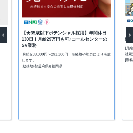
【★35歳以下ポテンシャル採用】年間休日
【
130日！月給29万円も可♪コールセンターの
制
SV業務
vious
Next
[月給
社規
[月給]238,000円〜291,160円 ※経験や能力により考慮
[勤
します。
[勤務地(都道府県)] 福岡県