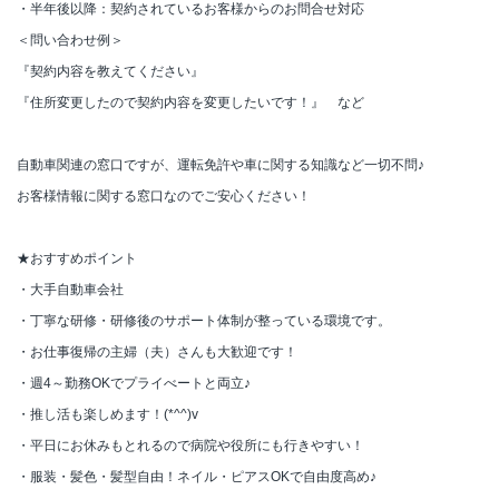
・半年後以降：契約されているお客様からのお問合せ対応
＜問い合わせ例＞
『契約内容を教えてください』
『住所変更したので契約内容を変更したいです！』 など
自動車関連の窓口ですが、運転免許や車に関する知識など一切不問♪
お客様情報に関する窓口なのでご安心ください！
★おすすめポイント
・大手自動車会社
・丁寧な研修・研修後のサポート体制が整っている環境です。
・お仕事復帰の主婦（夫）さんも大歓迎です！
・週4～勤務OKでプライべートと両立♪
・推し活も楽しめます！(*^^)v
・平日にお休みもとれるので病院や役所にも行きやすい！
・服装・髪色・髪型自由！ネイル・ピアスOKで自由度高め♪