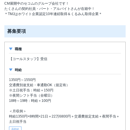
CM展開中のセコムのグループ会社です！
たくさんの契約社員・パート・アルバイトさんが在籍中！
＊TMJはホワイト企業認定10年連続取得＆くるみん取得企業＊
募集要項
職種
【コールスタッフ】受信
時給
1350円～1550円
交通費別途支給・車通勤OK（規定有）
※土日祝手当：時給＋150円
※夜間シフト手当（全曜日）
18時～19時：時給＋100円
＜月収例＞
時給1350円×8時間×21日＝22万6800円＋交通費規定支給＋夜間手当＋
土日祝手当
高時給