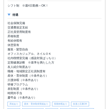
シフト制 ※週4日勤務～OK！
待遇
社会保険完備
交通費規定支給
正社員登用制度有
昇格制度
有給休暇有
休憩室有
服装・髪型自由
オフィスカジュアル、ネイルＯＫ
社内喫煙室完備（感染対策ばっちり）
定期健康診断 ※基準を満たした方
友人紹介制度あり
職種・地域限定正社員制度有
産休・育休制度（※条件あり）
介護休暇（※条件あり）
研修プログラム
表彰制度（※条件あり）
時間外手当
慶弔金（※条件あり）
昇給あり
産休・育休取得実績あり
長期休暇あり
友達と応募OK