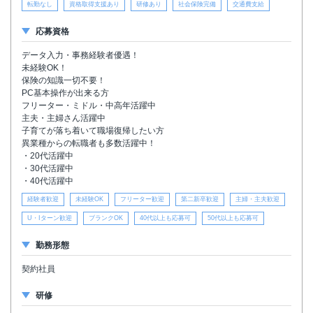
転勤なし
資格取得支援あり
研修あり
社会保険完備
交通費支給
応募資格
データ入力・事務経験者優遇！
未経験OK！
保険の知識一切不要！
PC基本操作が出来る方
フリーター・ミドル・中高年活躍中
主夫・主婦さん活躍中
子育てが落ち着いて職場復帰したい方
異業種からの転職者も多数活躍中！
・20代活躍中
・30代活躍中
・40代活躍中
経験者歓迎
未経験OK
フリーター歓迎
第二新卒歓迎
主婦・主夫歓迎
U・Iターン歓迎
ブランクOK
40代以上も応募可
50代以上も応募可
勤務形態
契約社員
研修