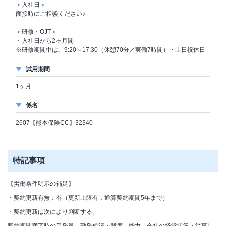
＜入社日＞
面接時にご相談ください♪
＜研修・OJT＞
・入社日から2ヶ月間
※研修期間中は、9:20～17:30（休憩70分／実働7時間）・土日祝休日
試用期間
1ヶ月
係名
2607【熊本保険CC】32340
特記事項
【労働条件明示の補足】
・契約更新有無：有（更新上限有：通算契約期間5年まで）
・契約更新は次により判断する。
契約期間満了時の業務量、勤務成績・態度、能力、会社の経営状況・従事し