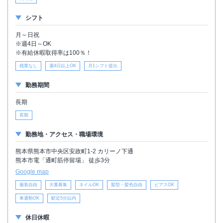
シフト
月～日祝
※週4日～OK
※有給休暇取得率は100％！
残業なし
週4日以上OK
月1シフト提出
勤務期間
長期
長期
勤務地・アクセス・職場環境
熊本県熊本市中央区安政町1-2 カリーノ下通
熊本市電「通町筋停留場」 徒歩3分
Google map
服装自由
大量募集
ネイルOK
髪型・髪色自由
ピアスOK
車通勤OK
駅近5分以内
休日休暇