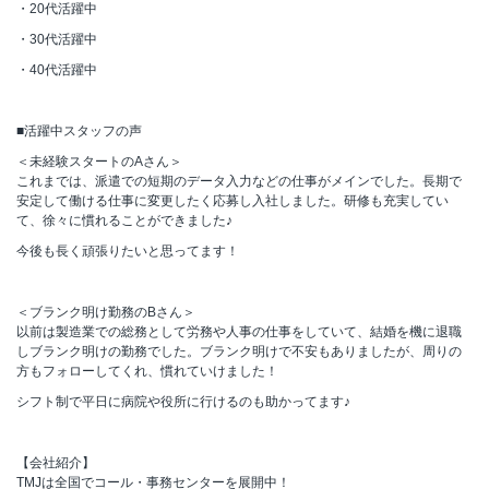
・20代活躍中
・30代活躍中
・40代活躍中
■活躍中スタッフの声
＜未経験スタートのAさん＞
これまでは、派遣での短期のデータ入力などの仕事がメインでした。長期で
安定して働ける仕事に変更したく応募し入社しました。研修も充実してい
て、徐々に慣れることができました♪
今後も長く頑張りたいと思ってます！
＜ブランク明け勤務のBさん＞
以前は製造業での総務として労務や人事の仕事をしていて、結婚を機に退職
しブランク明けの勤務でした。ブランク明けで不安もありましたが、周りの
方もフォローしてくれ、慣れていけました！
シフト制で平日に病院や役所に行けるのも助かってます♪
【会社紹介】
TMJは全国でコール・事務センターを展開中！