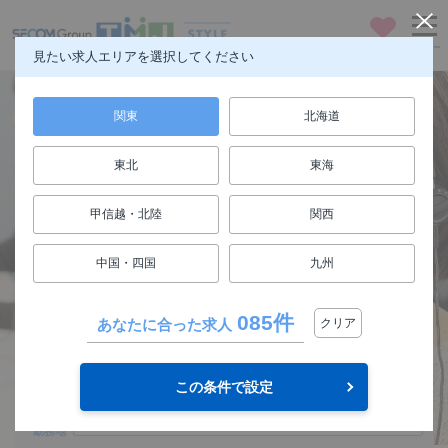
お気に入り
メニュー
見たい求人エリアを選択してください
関東
北海道
東北
東海
仕事も人生も楽しもう
甲信越・北陸
関西
FUN! JOB!
中国・四国
九州
求人検索
085件
あなたに合った求人
クリア
関東
エリア
この条件で設定
選択してください
勤務地