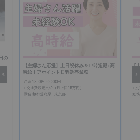
日の
【主婦さん応援】土日祝休み＆17時退勤♪高
【
時給！アポイント日程調整業務
の
[時給]1800円～2000円
[時給
vious
Next
＋交通費規定支給（月上限15万円）
＋交
[勤務地(都道府県)] 東京都
[勤