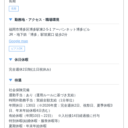
長期
長期
勤務地・アクセス・職場環境
福岡市博多区博多駅東2-5-1 アーバンネット博多ビル
JR・地下鉄「博多」駅筑紫口 徒歩2分
Google map
ピアスOK
休日休暇
完全週休2日制(土日祝休み)
待遇
社会保険完備
通勤手当：あり（運用ルールに基づき支給）
時間外勤務手当：実績全額支給（1分単位）
年間休日：130日（※2026年度：完全週休2日、祝祭日、夏季休暇3
日、年末年始休暇4日含む）
有給休暇（年間10日～22日） ※入社後14日経過後に付与
特別休暇(結婚休暇・服喪休暇等）
夏期休暇・年末年始休暇