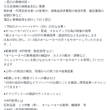
＜窓口の業務内容＞
◎火災保険の保険金支払い業務
契約者・代理店担当者への架電や、保険金請求書類の発送作業、鑑定書面の
金額計算など、
電話と事務処理を並行して行う窓口
＜TMJのスーパーバイザー（SV）の主な仕事＞
●オペレーターのフォロー・育成、スキルアップの為の研修や指導
└新人オペレーターへのOJTや業務指導・面談対応などをお任せします
(1名のSVに対し、2～3名のオペレーターの方々をサポートしていただきま
す。）
●業務管理（KPI管理、勤怠管理 など）
└オペレーターの業務進捗の確認や、タスクの配分・調整など、
コミュニケーションを取りながらオペレーターをサポート＆管理していただ
きます
●上司への状況の報告、現場からの気づきや改善提案
●勤務しやすい職場づくりへの働きかけ
└日頃の会話や面談などでメンバーのお困りごとを確認→環境改善へチャレン
ジできます！
●クライアントへの相談やディスカッション
※KPI管理とは
応対品質、ミス件数（率）、オペレーター出勤率、離職率 等
※AHT（平均処理時間/件）