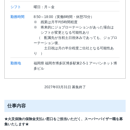
シフト
曜日：月～金
勤務時間
8:50～18:00（実働8時間・休憩70分）
※ 残業は月平均5時間程度
※ 将来的にジョブローテーションがあった場合は
シフトが変更となる可能性あり
（ 配属先が当初土日祝休みであっても、ジョブロ
ーテーション後、
土日祝は月の半分程度ご出社となる可能性あ
り ）
勤務地
福岡県 福岡市博多区博多駅東2-5-1 アーバンネット博
多ビル
2027年03月31日 募集終了
仕事内容
★火災保険の保険金支払い窓口をご担当いただく、スーパーバイザー職を募
集いたします★