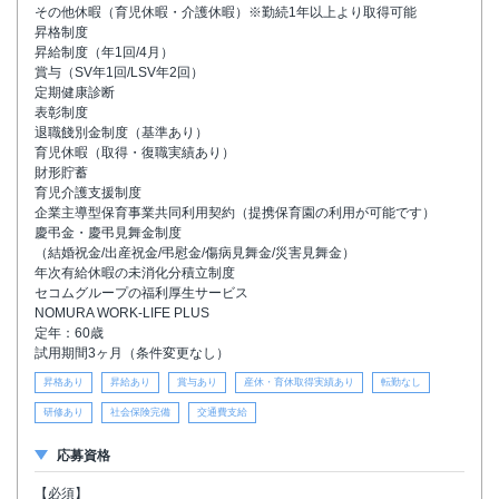
その他休暇（育児休暇・介護休暇）※勤続1年以上より取得可能
昇格制度
昇給制度（年1回/4月）
賞与（SV年1回/LSV年2回）
定期健康診断
表彰制度
退職餞別金制度（基準あり）
育児休暇（取得・復職実績あり）
財形貯蓄
育児介護支援制度
企業主導型保育事業共同利用契約（提携保育園の利用が可能です）
慶弔金・慶弔見舞金制度
（結婚祝金/出産祝金/弔慰金/傷病見舞金/災害見舞金）
年次有給休暇の未消化分積立制度
セコムグループの福利厚生サービス
NOMURA WORK-LIFE PLUS
定年：60歳
試用期間3ヶ月（条件変更なし）
昇格あり
昇給あり
賞与あり
産休・育休取得実績あり
転勤なし
研修あり
社会保険完備
交通費支給
応募資格
【必須】