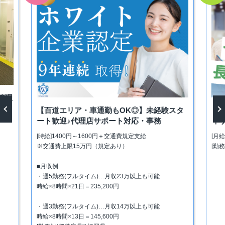
管理
【百道エリア・車通勤もOK◎】未経験スタ
【
ート歓迎♪代理店サポート対応・事務
ィ
vious
Next
[時給]1400円～1600円＋交通費規定支給
[月
※交通費上限15万円（規定あり）
[勤
■月収例
・週5勤務(フルタイム)…月収23万以上も可能
時給×8時間×21日＝235,200円
・週3勤務(フルタイム)…月収14万以上も可能
時給×8時間×13日＝145,600円