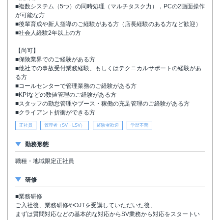
■複数システム（5つ）の同時処理（マルチタスク力），PCの2画面操作
が可能な方
■後輩育成や新人指導のご経験がある方（店長経験のある方など歓迎）
■社会人経験2年以上の方
【尚可】
■保険業界でのご経験がある方
■他社での事故受付業務経験、もしくはテクニカルサポートの経験があ
る方
■コールセンターで管理業務のご経験がある方
■KPIなどの数値管理のご経験がある方
■スタッフの勤怠管理やブース・稼働の充足管理のご経験がある方
■クライアント折衝ができる方
正社員
管理者（SV・LSV）
経験者歓迎
学歴不問
勤務形態
職種・地域限定正社員
研修
■業務研修
ご入社後、業務研修やOJTを受講していただいた後、
まずは質問対応などの基本的な対応からSV業務から対応をスタートい