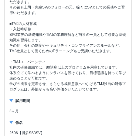
ただきます。
その後も上司・先輩SVのフォローの元、徐々にSVとしての業務をご習
得いただきます。
■TMJの人材育成
・入社時研修
BPO業界の基礎知識やTMJの業務理解など当社の一員として必要な基礎
知識を習得します。
その他、会社の制度やセキュリティ・コンプライアンスルールなど、
TMJ社員として働くためのEラーニングもご受講いただきます。
・TMJユニバーシティ
社内の研修組織では、80講座以上のプログラムを用意しています。
体系立てて学べるようにシラバスを設けており、目標意識を持って学び
進めることが可能です。
学びの成果を定着させ、さらなる成長意欲へつなげるTMJ独自の研修プ
ログラムは、外部からも高い評価をいただいています。
試用期間
3ヶ月
係名
2606【博多SS3SV】