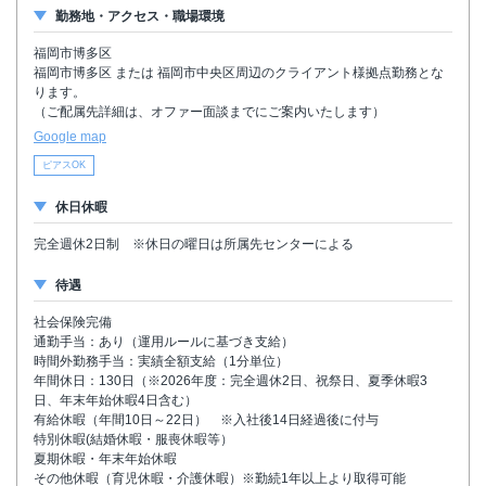
勤務地・アクセス・職場環境
福岡市博多区
福岡市博多区 または 福岡市中央区周辺のクライアント様拠点勤務とな
ります。
（ご配属先詳細は、オファー面談までにご案内いたします）
Google map
ピアスOK
休日休暇
完全週休2日制 ※休日の曜日は所属先センターによる
待遇
社会保険完備
通勤手当：あり（運用ルールに基づき支給）
時間外勤務手当：実績全額支給（1分単位）
年間休日：130日（※2026年度：完全週休2日、祝祭日、夏季休暇3
日、年末年始休暇4日含む）
有給休暇（年間10日～22日） ※入社後14日経過後に付与
特別休暇(結婚休暇・服喪休暇等）
夏期休暇・年末年始休暇
その他休暇（育児休暇・介護休暇）※勤続1年以上より取得可能