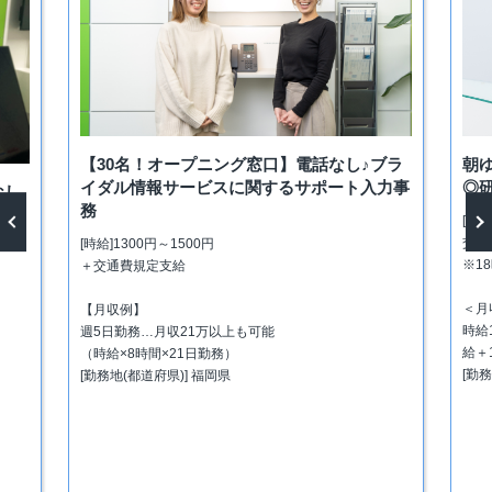
【30名！オープニング窓口】電話なし♪ブラ
朝
イダル情報サービスに関するサポート入力事
◎
なし
務
[時給
交通
[時給]1300円～1500円
vious
Next
※1
＋交通費規定支給
＜月
【月収例】
時給
週5日勤務…月収21万以上も可能
給＋
（時給×8時間×21日勤務）
[勤
[勤務地(都道府県)] 福岡県