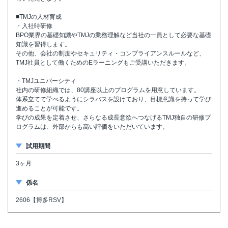
■TMJの人材育成
・入社時研修
BPO業界の基礎知識やTMJの業務理解など当社の一員として必要な基礎
知識を習得します。
その他、会社の制度やセキュリティ・コンプライアンスルールなど、
TMJ社員として働くためのEラーニングもご受講いただきます。
・TMJユニバーシティ
社内の研修組織では、80講座以上のプログラムを用意しています。
体系立てて学べるようにシラバスを設けており、目標意識を持って学び
進めることが可能です。
学びの成果を定着させ、さらなる成長意欲へつなげるTMJ独自の研修プ
ログラムは、外部からも高い評価をいただいています。
試用期間
3ヶ月
係名
2606【博多RSV】