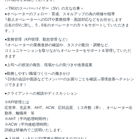
＜TMJのスーパーバイザー（SV）の主な仕事＞
●オペレーターのフォロー・育成、スキルアップの為の研修や指導
└新人オペレーターへのOJTや業務指導・面談対応などをお任せします
(1名のSVに対し、5，6名のオペレーターの方々をサポートしていただきま
す。）
●業務管理（KPI管理、勤怠管理 など）
└オペレーターの業務進捗の確認や、タスクの配分・調整など、
コミュニケーションを取りながらオペレーターをサポート＆管理していただ
きます
●上司への状況の報告、現場からの気づきや改善提案
●勤務しやすい職場づくりへの働きかけ
└日頃の会話や面談などでメンバーのお困りごとを確認→環境改善へチャレン
ジできます！
●クライアントへの相談やディスカッション
※KPI管理とは
応答率、充足率、AHT、ACW、応対品質、ミス件数（率）、オペレーター出
勤率、離職率 等
※AHT（平均処理時間/件）
※ACW（平均後処理時間）
詳細は研修内でご説明いたします。
★入社後、いきなりSV業務を開始するのではなく、