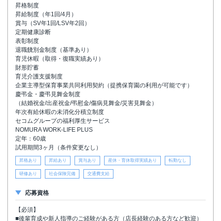
昇格制度
昇給制度（年1回/4月）
賞与（SV年1回/LSV年2回）
定期健康診断
表彰制度
退職餞別金制度（基準あり）
育児休暇（取得・復職実績あり）
財形貯蓄
育児介護支援制度
企業主導型保育事業共同利用契約（提携保育園の利用が可能です）
慶弔金・慶弔見舞金制度
（結婚祝金/出産祝金/弔慰金/傷病見舞金/災害見舞金）
年次有給休暇の未消化分積立制度
セコムグループの福利厚生サービス
NOMURA WORK-LIFE PLUS
定年：60歳
試用期間3ヶ月（条件変更なし）
昇格あり
昇給あり
賞与あり
産休・育休取得実績あり
転勤なし
研修あり
社会保険完備
交通費支給
応募資格
【必須】
■後輩育成や新人指導のご経験がある方（店長経験のある方など歓迎）