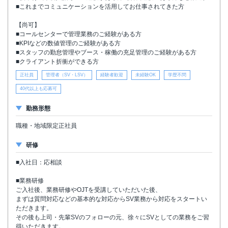
■これまでコミュニケーションを活用してお仕事されてきた方
【尚可】
■コールセンターで管理業務のご経験がある方
■KPIなどの数値管理のご経験がある方
■スタッフの勤怠管理やブース・稼働の充足管理のご経験がある方
■クライアント折衝ができる方
正社員
管理者（SV・LSV）
経験者歓迎
未経験OK
学歴不問
40代以上も応募可
勤務形態
職種・地域限定正社員
研修
■入社日：応相談
■業務研修
ご入社後、業務研修やOJTを受講していただいた後、
まずは質問対応などの基本的な対応からSV業務から対応をスタートい
ただきます。
その後も上司・先輩SVのフォローの元、徐々にSVとしての業務をご習
得いただきます。