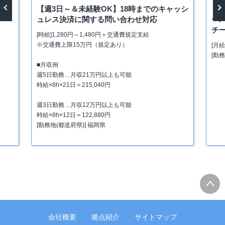
る利
【週3日～＆未経験OK】18時までのキャッシ
【
ュレス決済に関する問い合わせ対応
ー
vious
Next
チ
[時給]1,280円～1,480円＋交通費規定支給
※交通費上限15万円（規定あり）
[月給
[勤
■月収例
週5日勤務…月収21万円以上も可能
時給×8h×21日＝215,040円
週3日勤務…月収12万円以上も可能
時給×8h×12日＝122,880円
[勤務地(都道府県)] 福岡県
会社概要
拠点紹介
サイトマップ