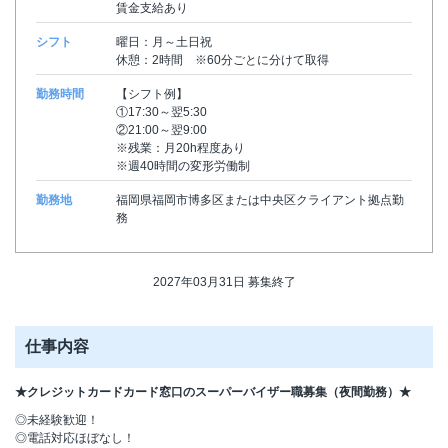
賃金支給あり
シフト
曜日：月～土日祝
休憩：2時間 ※60分ごとに分けて取得
勤務時間
【シフト例】
①17:30～翌5:30
②21:00～翌9:00
※残業：月20h程度あり
※週40時間の変形労働制
勤務地
福岡県福岡市博多区または中央区クライアント拠点勤
務
2027年03月31日 募集終了
仕事内容
★クレジットカードカード窓口のスーパーバイザー職募集（夜間勤務）★
◎未経験歓迎！
◎電話対応ほぼなし！