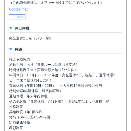
（ご配属先詳細は、オファー面談までにご案内いたします）
Google map
ピアスOK
休日休暇
完全週休2日制（シフト制）
待遇
社会保険完備
通勤手当：あり（運用ルールに基づき支給）
時間外勤務手当：実績全額支給（1分単位）
年間休日：130日（※2026年度：完全週休2日、祝祭日、夏季休暇3
日、年末年始休暇4日含む）
有給休暇（年間10日～22日） ※入社後14日経過後に付与
特別休暇(結婚休暇・服喪休暇等）
夏期休暇・年末年始休暇
その他休暇（育児休暇・介護休暇）※勤続1年以上より取得可能
昇格制度
昇給制度（年1回/4月）
賞与（SV年1回/LSV年2回）
定期健康診断
表彰制度