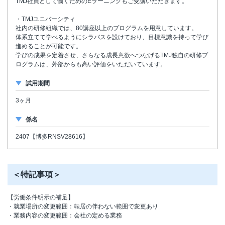
TMJ社員として働くためのEラーニングもご受講いただきます。
・TMJユニバーシティ
社内の研修組織では、80講座以上のプログラムを用意しています。
体系立てて学べるようにシラバスを設けており、目標意識を持って学び
進めることが可能です。
学びの成果を定着させ、さらなる成長意欲へつなげるTMJ独自の研修プ
ログラムは、外部からも高い評価をいただいています。
試用期間
3ヶ月
係名
2407【博多RNSV28616】
＜特記事項＞
【労働条件明示の補足】
・就業場所の変更範囲：転居の伴わない範囲で変更あり
・業務内容の変更範囲：会社の定める業務