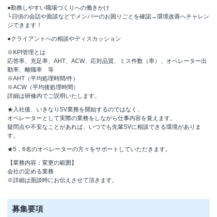
●勤務しやすい職場づくりへの働きかけ
└日頃の会話や面談などでメンバーのお困りごとを確認→環境改善へチャレン
ジできます！
●クライアントへの相談やディスカッション
※KPI管理とは
応答率、充足率、AHT、ACW、応対品質、ミス件数（率）、オペレーター出
勤率、離職率 等
※AHT（平均処理時間/件）
※ACW（平均後処理時間）
詳細は研修内でご説明いたします。
★入社後、いきなりSV業務を開始するのではなく、
オペレーターとして実際の業務をしながら仕事内容を覚えます。
疑問点や不安なことがあれば、いつでも先輩SVに相談できる環境がありま
す。
★5，6名のオペレーターの方々をサポートしていただきます。
【業務内容：変更の範囲】
会社の定める業務
※詳細は面談時にお伝えさせて頂きます。
募集要項