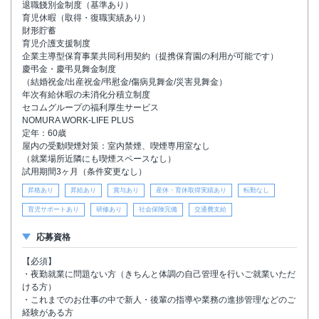
退職餞別金制度（基準あり）
育児休暇（取得・復職実績あり）
財形貯蓄
育児介護支援制度
企業主導型保育事業共同利用契約（提携保育園の利用が可能です）
慶弔金・慶弔見舞金制度
（結婚祝金/出産祝金/弔慰金/傷病見舞金/災害見舞金）
年次有給休暇の未消化分積立制度
セコムグループの福利厚生サービス
NOMURA WORK-LIFE PLUS
定年：60歳
屋内の受動喫煙対策：室内禁煙、喫煙専用室なし
（就業場所近隣にも喫煙スペースなし）
試用期間3ヶ月（条件変更なし）
昇格あり
昇給あり
賞与あり
産休・育休取得実績あり
転勤なし
育児サポートあり
研修あり
社会保険完備
交通費支給
応募資格
【必須】
・夜勤就業に問題ない方（きちんと体調の自己管理を行いご就業いただ
ける方）
・これまでのお仕事の中で新人・後輩の指導や業務の進捗管理などのご
経験がある方