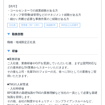
【尚可】
・コールセンターでの就業経験がある方
・スタッフ管理/数値管理などのマネジメント経験がある方
・細かい判断が必要な事務作業のご経験がある方
正社員
管理者（SV・LSV）
未経験OK
40代以上も応募可
勤務形態
職種・地域限定正社員
研修
■業務研修
ご入社後、業務研修やOJTを受講していただいた後、まずは質問対応な
どの基本的なSV業務からスタートいただきます。
その後も上司・先輩SVのフォローの元、徐々にSVとしての業務をご習
得いただきます。
■TMJの人材育成
・入社時研修
BPO業界の基礎知識やTMJの業務理解など当社の一員として必要な基礎
知識を習得します。
その他、会社の制度やセキュリティ・コンプライアンスルールなど、