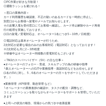
◎PC作業が好きな方歓迎！
◎通勤ラッシュを避けれる！
＜窓口の業務内容＞
カード利用履歴を確認後、不正の疑いのあるカードを一時的に停止し、
別窓口からお客様へ架電やメールでお知らせします。
その反響入電を受付窓口にてお客様へ確認し、カード停止解除やカード再発
行の処理を実施しております。
(1日の架電／受電対応は、オペレーター1名につき5～10件／日程度)
◎電話対応は基本オペレーターが行うため、
2次対応が必要な場合のみのお客様対応（電話対応）となっております！
※2次対応も月に2～3件程度
※研修中はオペレーター同様数の受電対応もございます
＜TMJのスーパーバイザー（SV）の主な仕事＞
●オペレーターのフォロー・育成、スキルアップの為の研修や指導
└新人オペレーターへのOJTや業務指導・面談対応などをお任せします
(1名のSVに対し、5，6名のオペレーターの方々をサポートしていただきま
す。）
●業務管理（KPI管理、勤怠管理 など）
└オペレーターの業務進捗の確認や、タスクの配分・調整など、
コミュニケーションを取りながらオペレーターをサポート＆管理していただ
きます
●上司への状況の報告、現場からの気づきや改善提案