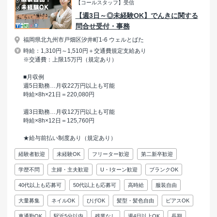
【コールスタッフ】受信
【週3日～◎未経験OK】でんきに関する
問合せ受付・事務
福岡県北九州市戸畑区汐井町1-6 ウェルとばた
時給：1,310円～1,510円＋交通費規定支給あり
※交通費：上限15万円（規定あり）
■月収例
週5日勤務…月収22万円以上も可能
時給×8h×21日＝220,080円
週3日勤務…月収12万円以上も可能
時給×8h×12日＝125,760円
★給与前払い制度あり（規定あり）
経験者歓迎
未経験OK
フリーター歓迎
第二新卒歓迎
学歴不問
主婦・主夫歓迎
U・Iターン歓迎
ブランクOK
40代以上も応募可
50代以上も応募可
高時給
服装自由
大量募集
ネイルOK
ひげOK
髪型・髪色自由
ピアスOK
車通勤OK
駅近5分以内
残業なし
週4日以上OK
長期