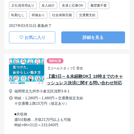
正社員登用あり
友人紹介
友達と応募OK
履歴書不要
転勤なし
研修あり
社会保険完備
交通費支給
2027年03月31日 募集終了
お気に入り
詳細を見る
契約社員
【コールスタッフ】受信
【週3日～＆未経験OK】18時までのキャ
ッシュレス決済に関する問い合わせ対応
福岡県北九州市小倉北区浅野3-8-1
時給：1,280円～1,480円＋交通費規定支給
※交通費上限15万円（規定あり）
■月収例
週5日勤務…月収21万円以上も可能
時給×8h×21日＝215,040円