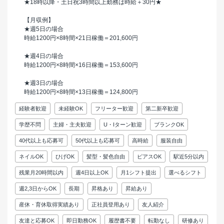
★18時以降・土日祝3時間以上勤務は時給＋30円★
【月収例】
★週5日の場合
時給1200円×8時間×21日稼働＝201,600円
★週4日の場合
時給1200円×8時間×16日稼働＝153,600円
★週3日の場合
時給1200円×8時間×13日稼働＝124,800円
経験者歓迎
未経験OK
フリーター歓迎
第二新卒歓迎
学歴不問
主婦・主夫歓迎
U・Iターン歓迎
ブランクOK
40代以上も応募可
50代以上も応募可
高時給
服装自由
ネイルOK
ひげOK
髪型・髪色自由
ピアスOK
駅近5分以内
残業月20時間以内
週4日以上OK
月1シフト提出
選べるシフト
週2,3日からOK
長期
昇格あり
昇給あり
産休・育休取得実績あり
正社員登用あり
友人紹介
友達と応募OK
即日勤務OK
履歴書不要
転勤なし
研修あり