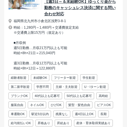
【週3日～＆未経験OK】ゆっくり昼から
勤務のキャッシュレス決済に関する問い
合わせ対応
福岡県北九州市小倉北区浅野3-8-1
時給：1,280円～1,480円＋交通費規定支給
※交通費上限15万円（規定あり）
■月収例
週5日勤務…月収21万円以上も可能
時給×8h×21日＝215,040円
週3日勤務…月収12万円以上も可能
時給×8h×12日＝122,880円
経験者歓迎
未経験OK
フリーター歓迎
学生歓迎
第二新卒歓迎
学歴不問
主婦・主夫歓迎
U・Iターン歓迎
ブランクOK
40代以上も応募可
50代以上も応募可
高時給
服装自由
ネイルOK
ひげOK
髪型・髪色自由
ピアスOK
車通勤OK
駅近5分以内
残業なし
週4日以上OK
長期
給与前払いOK
昇格あり
昇給あり
産休・育休取得実績あり