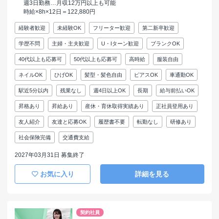
週3日勤務…月収12万円以上も可能
時給×8h×12日＝122,880円
経験者歓迎
未経験OK
フリーター歓迎
第二新卒歓迎
学歴不問
主婦・主夫歓迎
U・Iターン歓迎
ブランクOK
40代以上も応募可
50代以上も応募可
高時給
服装自由
ネイルOK
ひげOK
髪型・髪色自由
ピアスOK
車通勤OK
駅近5分以内
残業なし
週4日以上OK
長期
給与前払いOK
昇格あり
昇給あり
産休・育休取得実績あり
正社員登用あり
友人紹介
友達と応募OK
履歴書不要
転勤なし
研修あり
社会保険完備
交通費支給
2027年03月31日 募集終了
お気に入り
詳細を見る
契約社員