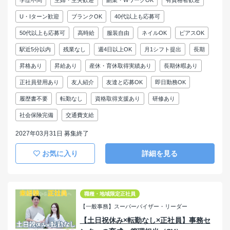
学歴不問
主婦・主夫歓迎
副業・WワークOK
有資格者歓迎
U・Iターン歓迎
ブランクOK
40代以上も応募可
50代以上も応募可
高時給
服装自由
ネイルOK
ピアスOK
駅近5分以内
残業なし
週4日以上OK
月1シフト提出
長期
昇格あり
昇給あり
産休・育休取得実績あり
長期休暇あり
正社員登用あり
友人紹介
友達と応募OK
即日勤務OK
履歴書不要
転勤なし
資格取得支援あり
研修あり
社会保険完備
交通費支給
2027年03月31日 募集終了
お気に入り
詳細を見る
職種・地域限定正社員
【一般事務】スーパーバイザー・リーダー
【土日祝休み×転勤なし×正社員】事務セ