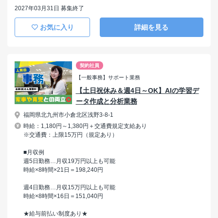
2027年03月31日 募集終了
お気に入り
詳細を見る
契約社員
【一般事務】サポート業務
【土日祝休み＆週4日～OK】AIの学習デ
ータ作成と分析業務
福岡県北九州市小倉北区浅野3-8-1
時給：1,180円～1,380円＋交通費規定支給あり
※交通費：上限15万円（規定あり）
■月収例
週5日勤務…月収19万円以上も可能
時給×8時間×21日＝198,240円
週4日勤務…月収15万円以上も可能
時給×8時間×16日＝151,040円
★給与前払い制度あり★