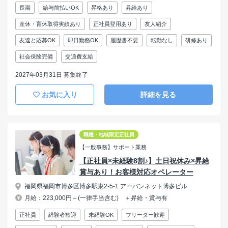
長期
給与前払いOK
昇格あり
昇給あり
産休・育休取得実績あり
正社員登用あり
友人紹介
友達と応募OK
即日勤務OK
履歴書不要
転勤なし
研修あり
社会保険完備
交通費支給
2027年03月31日 募集終了
お気に入り
詳細を見る
職種・地域限定正社員
【一般事務】サポート業務
【正社員×未経験8割♪】土日祝休み×昇給
賞与あり！お客様対応オペレーター
福岡県福岡市博多区博多駅東2-5-1 アーバンネット博多ビル
月給：223,000円～(一律手当含む) ＋昇給・賞与有
正社員
経験者歓迎
未経験OK
フリーター歓迎