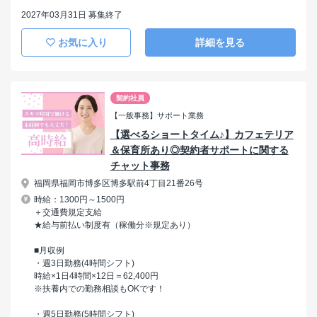
2027年03月31日 募集終了
お気に入り
詳細を見る
契約社員
【一般事務】サポート業務
【選べるショートタイム♪】カフェテリア
＆保育所あり◎契約者サポートに関する
チャット事務
福岡県福岡市博多区博多駅前4丁目21番26号
時給：1300円～1500円
＋交通費規定支給
★給与前払い制度有（稼働分※規定あり）
■月収例
・週3日勤務(4時間シフト)
時給×1日4時間×12日＝62,400円
※扶養内での勤務相談もOKです！
・週5日勤務(5時間シフト)