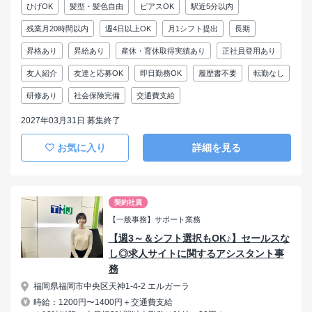
ひげOK
髪型・髪色自由
ピアスOK
駅近5分以内
残業月20時間以内
週4日以上OK
月1シフト提出
長期
昇格あり
昇給あり
産休・育休取得実績あり
正社員登用あり
友人紹介
友達と応募OK
即日勤務OK
履歴書不要
転勤なし
研修あり
社会保険完備
交通費支給
2027年03月31日 募集終了
お気に入り
詳細を見る
契約社員
【一般事務】サポート業務
【週3～＆シフト選択もOK♪】セールスな
し◎求人サイトに関するアシスタント事
務
福岡県福岡市中央区天神1-4-2 エルガーラ
時給：1200円〜1400円＋交通費支給