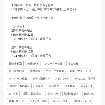
★別途曜日手当・時間手当もあり
17時以降・土日祝は時給50円UP(3時間以上勤務～)
★給与前払い制度あり（規定あり）
【月収例】
週5日勤務の場合
時給×8時間×21日
＝20万以上可＋曜日・時間手当
週3日勤務の場合
時給×8時間×12日
＝11万以上可＋曜日・時間手当
経験者歓迎
未経験OK
フリーター歓迎
学生歓迎
第二新卒歓迎
学歴不問
主婦・主夫歓迎
副業・WワークOK
U・Iターン歓迎
扶養内勤務OK
ブランクOK
40代以上も応募可
50代以上も応募可
高時給
服装自由
大量募集
ネイルOK
ひげOK
髪型・髪色自由
ピアスOK
駅近5分以内
残業なし
週4日以上OK
月1シフト提出
選べるシフト
週2,3日からOK