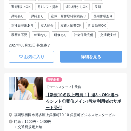
週4日以上OK
月1シフト提出
週2,3日からOK
長期
昇格あり
昇給あり
産休・育休取得実績あり
長期休暇あり
正社員登用あり
友人紹介
友達と応募OK
即日勤務OK
履歴書不要
転勤なし
研修あり
社会保険完備
交通費支給
2027年03月31日 募集終了
お気に入り
詳細を見る
契約社員
【コールスタッフ】受信
【新規10名以上増員！】週3～OK×選べ
るシフト◎受信メイン♪教材利用者のサポ
ート受付
福岡県福岡市博多区上呉服町10-10 呉服町ビジネスセンタービル
時給：1200円～1400円
＋交通費規定支給