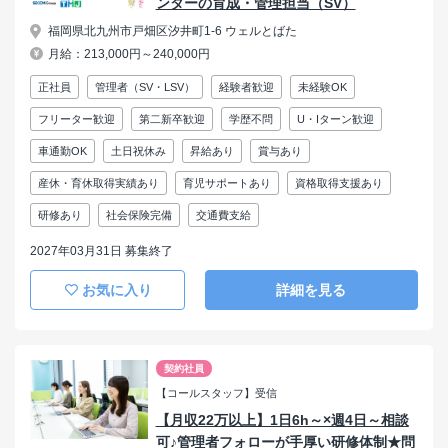
ンターの育成・管理担当（SV）
福岡県北九州市戸畑区汐井町1-6 ウェルとばた
月給：213,000円～240,000円
正社員
管理者（SV・LSV）
経験者歓迎
未経験OK
フリーター歓迎
第二新卒歓迎
学歴不問
U・Iターン歓迎
車通勤OK
土日祝休み
昇給あり
賞与あり
産休・育休取得実績あり
育児サポートあり
資格取得支援あり
研修あり
社会保険完備
交通費支給
2027年03月31日 募集終了
お気に入り
詳細を見る
契約社員
【コールスタッフ】受信
【月収22万以上】1日6h～×週4日～相談
可♪管理者フォローが手厚い研修体制★問