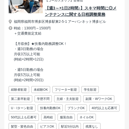
【コールスタッフ】受発信
【週3～×1日2時間♪】スキマ時間に◎メ
ンテナンスに関する日程調整業務
福岡県福岡市博多区博多駅東2-5-1 アーバンネット博多ビル
時給：1300円～1500円
＋交通費規定支給
【月収例】★扶養内勤務調整OK！
・週3日勤務の場合
月収3万以上可能
(時給×2時間×12日)
・週5日勤務の場合
月収5万以上可能
(時給×2時間×20日)
経験者歓迎
未経験OK
フリーター歓迎
学生歓迎
第二新卒歓迎
学歴不問
主婦・主夫歓迎
副業・WワークOK
U・Iターン歓迎
扶養内勤務OK
ブランクOK
40代以上も応募可
50代以上も応募可
高時給
服装自由
ネイルOK
髪型・髪色自由
ピアスOK
駅近5分以内
残業なし