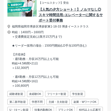
【コールスタッフ】受信
【人気の夕方ショート！】ノルマなし◎
スキマ時間活用♪エレベーターに関するサ
ポート受付事務
福岡県福岡市博多区博多駅東1-18-33 博多イーストテラス
時給：1400円～1600円
＋交通費規定支給(上限月15万円まで)
★リーダー採用の場合：1500円開始(LD手当100円含む)
【月収例】
・週5勤務：月収16万円以上も可能
時給×4.5時間×21日
＝132,300円
・週4勤務：月収12万円以上も可能
時給×4.5時間×16日
＝100,800円
経験者歓迎
未経験OK
フリーター歓迎
学生歓迎
第二新卒歓迎
学歴不問
主婦・主夫歓迎
副業・WワークOK
U・Iターン歓迎
扶養内勤務OK
ブランクOK
40代以上も応募可