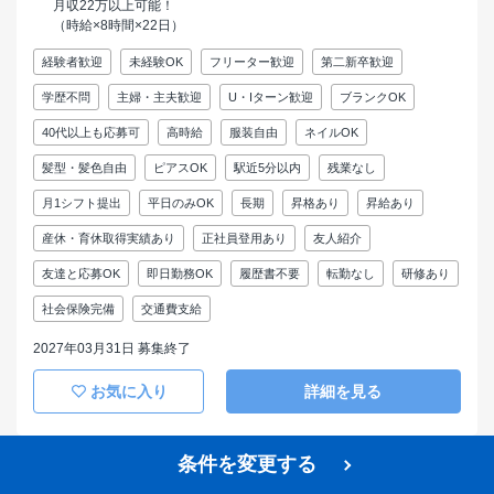
月収22万以上可能！
（時給×8時間×22日）
経験者歓迎
未経験OK
フリーター歓迎
第二新卒歓迎
学歴不問
主婦・主夫歓迎
U・Iターン歓迎
ブランクOK
40代以上も応募可
高時給
服装自由
ネイルOK
髪型・髪色自由
ピアスOK
駅近5分以内
残業なし
月1シフト提出
平日のみOK
長期
昇格あり
昇給あり
産休・育休取得実績あり
正社員登用あり
友人紹介
友達と応募OK
即日勤務OK
履歴書不要
転勤なし
研修あり
社会保険完備
交通費支給
2027年03月31日 募集終了
お気に入り
詳細を見る
条件を変更する