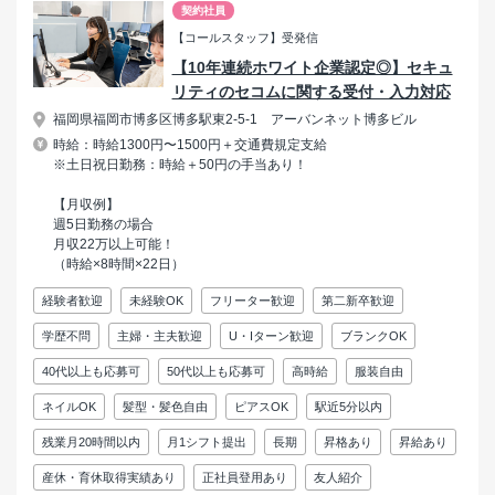
契約社員
【コールスタッフ】受発信
【10年連続ホワイト企業認定◎】セキュ
リティのセコムに関する受付・入力対応
福岡県福岡市博多区博多駅東2-5-1 アーバンネット博多ビル
時給：時給1300円〜1500円＋交通費規定支給
※土日祝日勤務：時給＋50円の手当あり！
【月収例】
週5日勤務の場合
月収22万以上可能！
（時給×8時間×22日）
経験者歓迎
未経験OK
フリーター歓迎
第二新卒歓迎
学歴不問
主婦・主夫歓迎
U・Iターン歓迎
ブランクOK
40代以上も応募可
50代以上も応募可
高時給
服装自由
ネイルOK
髪型・髪色自由
ピアスOK
駅近5分以内
残業月20時間以内
月1シフト提出
長期
昇格あり
昇給あり
産休・育休取得実績あり
正社員登用あり
友人紹介