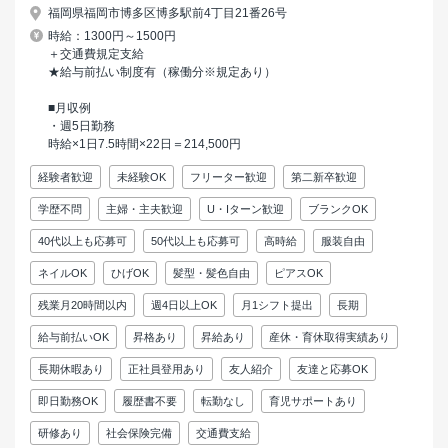
福岡県福岡市博多区博多駅前4丁目21番26号
時給：1300円～1500円
＋交通費規定支給
★給与前払い制度有（稼働分※規定あり）
■月収例
・週5日勤務
時給×1日7.5時間×22日＝214,500円
経験者歓迎
未経験OK
フリーター歓迎
第二新卒歓迎
学歴不問
主婦・主夫歓迎
U・Iターン歓迎
ブランクOK
40代以上も応募可
50代以上も応募可
高時給
服装自由
ネイルOK
ひげOK
髪型・髪色自由
ピアスOK
残業月20時間以内
週4日以上OK
月1シフト提出
長期
給与前払いOK
昇格あり
昇給あり
産休・育休取得実績あり
長期休暇あり
正社員登用あり
友人紹介
友達と応募OK
即日勤務OK
履歴書不要
転勤なし
育児サポートあり
研修あり
社会保険完備
交通費支給