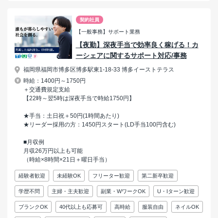
契約社員
【一般事務】サポート業務
【夜勤】深夜手当で効率良く稼げる！カ
ーシェアに関するサポート対応/事務
福岡県福岡市博多区博多駅東1-18-33 博多イーストテラス
時給：1400円～1750円
＋交通費規定支給
【22時～翌5時は深夜手当で時給1750円】
★手当：土日祝＋50円(1時間あたり)
★リーダー採用の方：1450円スタート(LD手当100円含む)
■月収例
月収26万円以上も可能
（時給×8時間×21日＋曜日手当）
経験者歓迎
未経験OK
フリーター歓迎
第二新卒歓迎
学歴不問
主婦・主夫歓迎
副業・WワークOK
U・Iターン歓迎
ブランクOK
40代以上も応募可
高時給
服装自由
ネイルOK