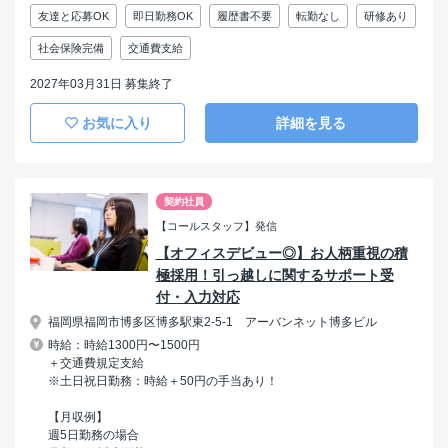
友達と応募OK
即日勤務OK
履歴書不要
転勤なし
研修あり
社会保険完備
交通費支給
2027年03月31日 募集終了
お気に入り
詳細を見る
契約社員
【コールスタッフ】発信
【オフィスデビュー◎】お人柄重視の積
極採用！引っ越しに関するサポート受
付・入力対応
福岡県福岡市博多区博多駅東2-5-1 アーバンネット博多ビル
時給：時給1300円〜1500円
＋交通費規定支給
※土日祝日勤務：時給＋50円の手当あり！
【月収例】
週5日勤務の場合