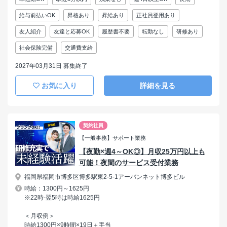
給与前払いOK
昇格あり
昇給あり
正社員登用あり
友人紹介
友達と応募OK
履歴書不要
転勤なし
研修あり
社会保険完備
交通費支給
2027年03月31日 募集終了
お気に入り
詳細を見る
契約社員
【一般事務】サポート業務
【夜勤×週4～OK◎】月収25万円以上も
可能！夜間のサービス受付業務
福岡県福岡市博多区博多駅東2-5-1アーバンネット博多ビル
時給：1300円～1625円
※22時-翌5時は時給1625円
＜月収例＞
時給1300円×9時間×19日＋手当