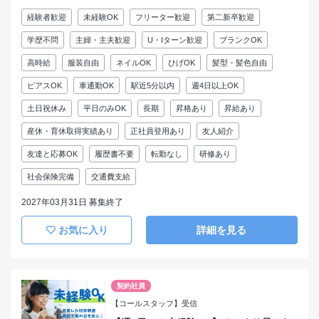
経験者歓迎
未経験OK
フリーター歓迎
第二新卒歓迎
学歴不問
主婦・主夫歓迎
U・Iターン歓迎
ブランクOK
高時給
服装自由
ネイルOK
ひげOK
髪型・髪色自由
ピアスOK
車通勤OK
駅近5分以内
週4日以上OK
土日祝休み
平日のみOK
長期
昇格あり
昇給あり
産休・育休取得実績あり
正社員登用あり
友人紹介
友達と応募OK
履歴書不要
転勤なし
研修あり
社会保険完備
交通費支給
2027年03月31日 募集終了
お気に入り
詳細を見る
契約社員
【コールスタッフ】受信