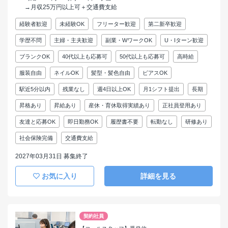
→月収25万円以上可＋交通費支給
経験者歓迎
未経験OK
フリーター歓迎
第二新卒歓迎
学歴不問
主婦・主夫歓迎
副業・WワークOK
U・Iターン歓迎
ブランクOK
40代以上も応募可
50代以上も応募可
高時給
服装自由
ネイルOK
髪型・髪色自由
ピアスOK
駅近5分以内
残業なし
週4日以上OK
月1シフト提出
長期
昇格あり
昇給あり
産休・育休取得実績あり
正社員登用あり
友達と応募OK
即日勤務OK
履歴書不要
転勤なし
研修あり
社会保険完備
交通費支給
2027年03月31日 募集終了
お気に入り
詳細を見る
契約社員