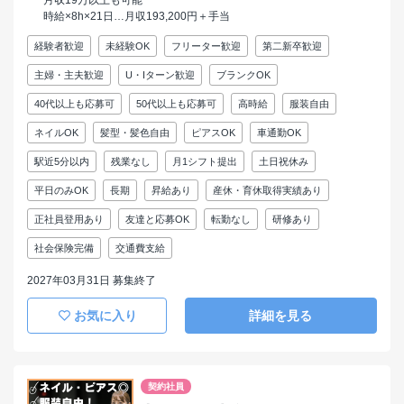
時給×8h×21日…月収193,200円＋手当
経験者歓迎
未経験OK
フリーター歓迎
第二新卒歓迎
主婦・主夫歓迎
U・Iターン歓迎
ブランクOK
40代以上も応募可
50代以上も応募可
高時給
服装自由
ネイルOK
髪型・髪色自由
ピアスOK
車通勤OK
駅近5分以内
残業なし
月1シフト提出
土日祝休み
平日のみOK
長期
昇給あり
産休・育休取得実績あり
正社員登用あり
友達と応募OK
転勤なし
研修あり
社会保険完備
交通費支給
2027年03月31日 募集終了
お気に入り
詳細を見る
契約社員