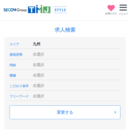
お気に入り
メニュー
求人検索
九州
エリア
未選択
都道府県
未選択
時給
未選択
職種
未選択
こだわり条件
未選択
フリーワード
変更する