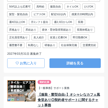
50代以上も応募可
高時給
服装自由
ネイルOK
ひげOK
髪型・髪色自由
ピアスOK
駅近5分以内
残業月20時間以内
週4日以上OK
月1シフト提出
週2,3日からOK
長期
昇格あり
昇給あり
産休・育休取得実績あり
長期休暇あり
正社員登用あり
友人紹介
友達と応募OK
即日勤務OK
履歴書不要
転勤なし
研修あり
社会保険完備
交通費支給
2027年03月31日 募集終了
お気に入り
詳細を見る
契約社員
【一般事務】サポート業務
【服装・髪型自由♪】オシャレなカフェ風
食堂あり◎契約者サポートに関するチャ
ット事務