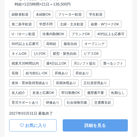
時給×1日5時間×21日＝136,500円
経験者歓迎
未経験OK
フリーター歓迎
学生歓迎
第二新卒歓迎
学歴不問
主婦・主夫歓迎
副業・WワークOK
U・Iターン歓迎
扶養内勤務OK
ブランクOK
40代以上も応募可
50代以上も応募可
高時給
服装自由
オープニング
ネイルOK
ひげOK
髪型・髪色自由
ピアスOK
残業月20時間以内
週4日以上OK
月1シフト提出
選べるシフト
長期
給与前払いOK
昇格あり
昇給あり
産休・育休取得実績あり
長期休暇あり
正社員登用あり
友人紹介
友達と応募OK
即日勤務OK
履歴書不要
転勤なし
育児サポートあり
研修あり
社会保険完備
交通費支給
2027年03月31日 募集終了
お気に入り
詳細を見る