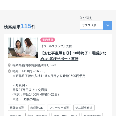
並び替え
115
検索結果
件
契約社員
【コールスタッフ】受信
【お仕事復帰も◎】18時終了！電話少な
め♪お客様サポート事務
福岡県福岡市博多区綱場町8-23
時給：1450円～1650円
※研修終了後の入社4・5ヵ月目より時給1500円予定
＜月収例＞
月収24万円以上＋交通費
(内訳：時給1450円×8時間×21日)
※週5日勤務の場合
経験者歓迎
未経験OK
フリーター歓迎
第二新卒歓迎