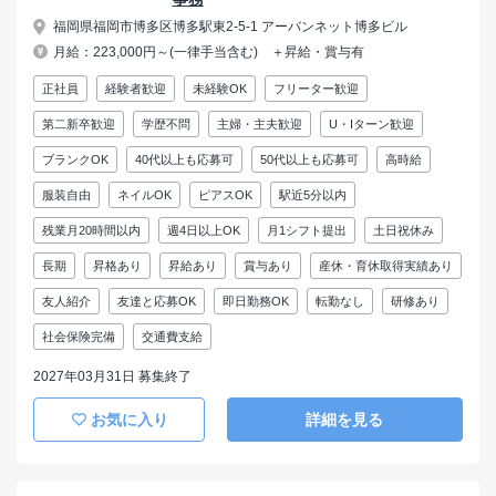
福岡県福岡市博多区博多駅東2-5-1 アーバンネット博多ビル
月給：223,000円～(一律手当含む) ＋昇給・賞与有
正社員
経験者歓迎
未経験OK
フリーター歓迎
第二新卒歓迎
学歴不問
主婦・主夫歓迎
U・Iターン歓迎
ブランクOK
40代以上も応募可
50代以上も応募可
高時給
服装自由
ネイルOK
ピアスOK
駅近5分以内
残業月20時間以内
週4日以上OK
月1シフト提出
土日祝休み
長期
昇格あり
昇給あり
賞与あり
産休・育休取得実績あり
友人紹介
友達と応募OK
即日勤務OK
転勤なし
研修あり
社会保険完備
交通費支給
2027年03月31日 募集終了
お気に入り
詳細を見る