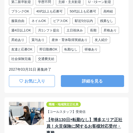
第二新卒歓迎
学歴不問
主婦・主夫歓迎
U・Iターン歓迎
ブランクOK
40代以上も応募可
50代以上も応募可
高時給
服装自由
ネイルOK
ピアスOK
駅近5分以内
残業なし
週4日以上OK
月1シフト提出
土日祝休み
長期
昇格あり
昇給あり
賞与あり
産休・育休取得実績あり
友人紹介
友達と応募OK
即日勤務OK
転勤なし
研修あり
社会保険完備
交通費支給
2027年03月31日 募集終了
お気に入り
詳細を見る
職種・地域限定正社員
【コールスタッフ】受発信
【年休130日×転勤なし】博多エリア正社
員！火災保険に関するお客様対応受付・
事務