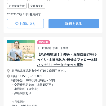
社会保険完備
交通費支給
2027年03月31日 募集終了
お気に入り
詳細を見る
契約社員
【一般事務】サポート業務
【未経験歓迎！】髪色・服装自由◎朝ゆ
っくり×土日祝休み♪研修＆フォロー体制
バッチリ！データチェック事務
鹿児島県鹿児島市中央町16-2 南国甲南ビル
時給：1150円～1350円
時間手当：18時以降は時給＋50円
・交通費規定支給（上限15万円）
・車通勤可（規定有）
・昇給制度あり
＜月収例＞
月収19万以上も可能