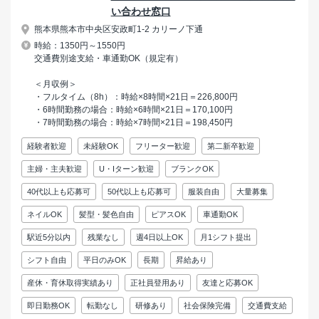
い合わせ窓口
熊本県熊本市中央区安政町1-2 カリーノ下通
時給：1350円～1550円
交通費別途支給・車通勤OK（規定有）
＜月収例＞
・フルタイム（8h）：時給×8時間×21日＝226,800円
・6時間勤務の場合：時給×6時間×21日＝170,100円
・7時間勤務の場合：時給×7時間×21日＝198,450円
経験者歓迎
未経験OK
フリーター歓迎
第二新卒歓迎
主婦・主夫歓迎
U・Iターン歓迎
ブランクOK
40代以上も応募可
50代以上も応募可
服装自由
大量募集
ネイルOK
髪型・髪色自由
ピアスOK
車通勤OK
駅近5分以内
残業なし
週4日以上OK
月1シフト提出
シフト自由
平日のみOK
長期
昇給あり
産休・育休取得実績あり
正社員登用あり
友達と応募OK
即日勤務OK
転勤なし
研修あり
社会保険完備
交通費支給