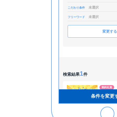
未選択
こだわり条件
未選択
フリーワード
変更する
1
検索結果
件
契約社員
【一般事務】
条件を変更
【週3～O
電話対応
い合わせ