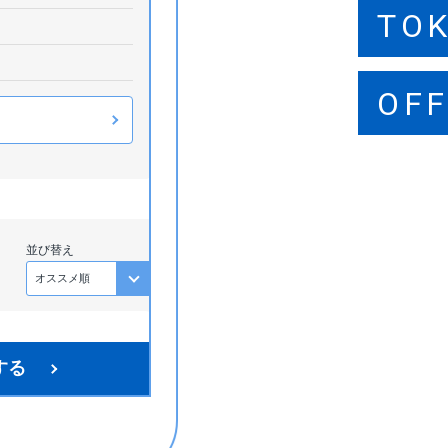
TO
SA
FU
OFF
OFF
OFF
並び替え
サポート業務
する
K×扶養内も可能！】
なし♪進研ゼミのお問
対応（メール・チャッ